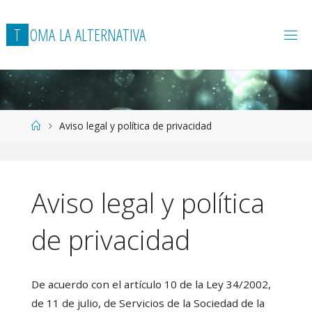
T
O
M
A
L
A
A
L
T
E
R
N
A
T
I
V
A
Página
Aviso legal y política de privacidad
de
Inicio
Aviso legal y política
de privacidad
De acuerdo con el artículo 10 de la Ley 34/2002,
de 11 de julio, de Servicios de la Sociedad de la