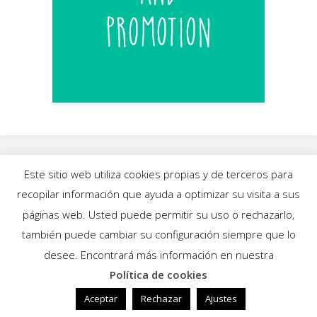
Este sitio web utiliza cookies propias y de terceros para
recopilar información que ayuda a optimizar su visita a sus
INICIO
|
BLOG
|
MÚSICA
|
CALENDARIO
|
páginas web. Usted puede permitir su uso o rechazarlo,
GALERÍAS
|
QUIÉNES SOMOS
|
CONTACTO
también puede cambiar su configuración siempre que lo
desee. Encontrará más información en nuestra
Política de cookies
Funciona con
Fluida
&
WordPress.
Aceptar
Rechazar
Ajustes