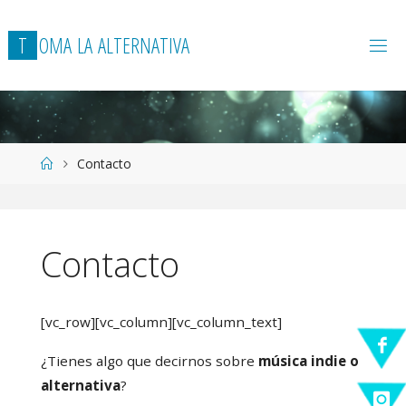
T
O
M
A
L
A
A
L
T
E
R
N
A
T
I
V
A
Página
Contacto
de
Inicio
Contacto
[vc_row][vc_column][vc_column_text]
¿Tienes algo que decirnos sobre
música indie o
alternativa
?