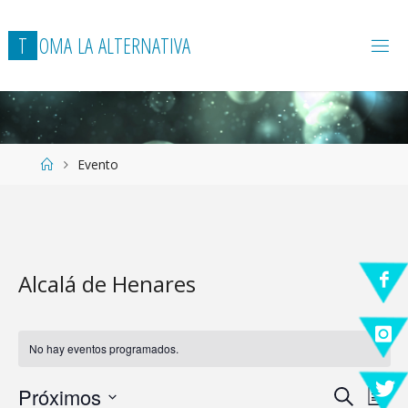
T
O
M
A
L
A
A
L
T
E
R
N
A
T
I
V
A
Página
Evento
de
Inicio
Alcalá de Henares
No hay eventos programados.
Próximos
Buscar
Lista