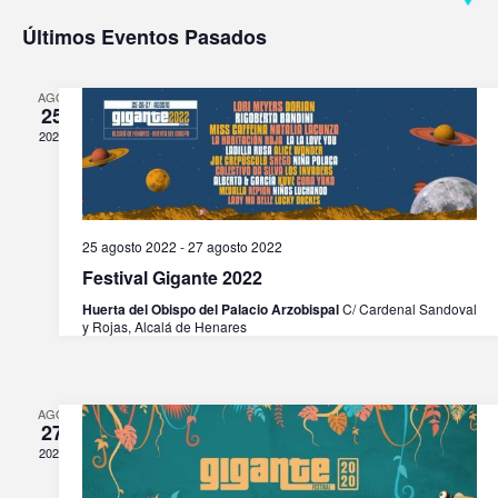
Naveg
Na
Selecciona
Últimos Eventos Pasados
la
de
de
fecha.
AGO
25
vis
2022
búsqu
de
y
25 agosto 2022
-
27 agosto 2022
Ev
Festival Gigante 2022
Huerta del Obispo del Palacio Arzobispal
C/ Cardenal Sandoval
vistas
y Rojas, Alcalá de Henares
de
AGO
27
2020
Evento