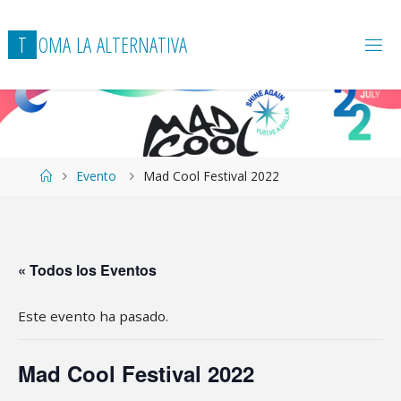
T
O
M
A
L
A
A
L
T
E
R
N
A
T
I
V
A
Página
Evento
Mad Cool Festival 2022
de
Inicio
« Todos los Eventos
Este evento ha pasado.
Mad Cool Festival 2022