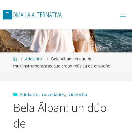
T
O
M
A
L
A
A
L
T
E
R
N
A
T
I
V
A
Página
Adelanto
Bela Ālban: un dúo de
de
multiinstrumentistas que crean música de ensueño
Inicio
Adelanto
,
novedades
,
videoclip
Bela Ālban: un dúo
de