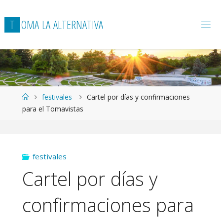
T
O
M
A
L
A
A
L
T
E
R
N
A
T
I
V
A
Página
festivales
Cartel por días y confirmaciones
de
para el Tomavistas
Inicio
festivales
Cartel por días y
confirmaciones para