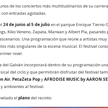
os de los conciertos más multitudinarios de su carrera 
s con entradas agotadas.
el
24 de junio al 5 de julio
en el parque Enrique Tierno 
ings, Kiko Veneno, Zapata, Marwan y Albert Pla, pasando 
s escenarios. Una programación que reúne a artistas muy 
ilos más singulares de la escena musical. El festival cons
rimer nivel.
a del Galván incorporará dentro de su programación una s
cal del ciclo y que permitirán disfrutar del festival tamb
n Air
,
PetaZeta Pop
y
AFRODISE MUSIC by AARON SE
y ambientes al festival.
svelado el
plano
del recinto: