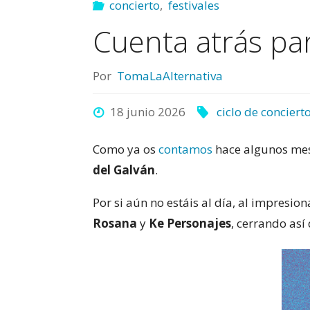
concierto
,
festivales
Cuenta atrás pa
Por
TomaLaAlternativa
18 junio 2026
ciclo de conciert
Como ya os
contamos
hace algunos mese
del Galván
.
Por si aún no estáis al día, al impresi
Rosana
y
Ke Personajes
, cerrando así 