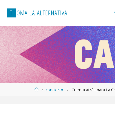
T
O
M
A
L
A
A
L
T
E
R
N
A
T
I
V
A
I
Página
concierto
Cuenta atrás para La C
de
Inicio