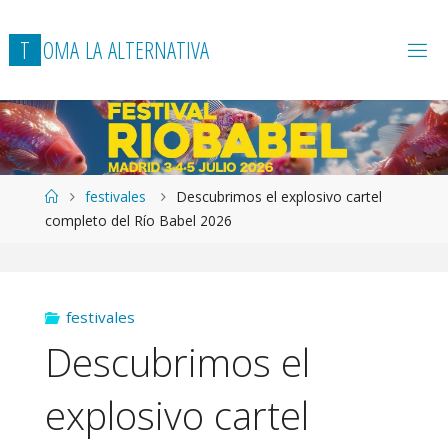
T
O
M
A
L
A
A
L
T
E
R
N
A
T
I
V
A
Página
festivales
Descubrimos el explosivo cartel
de
completo del Río Babel 2026
Inicio
festivales
Descubrimos el
explosivo cartel