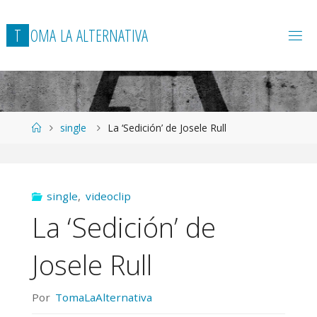
T
O
M
A
L
A
A
L
T
E
R
N
A
T
I
V
A
Página
single
La ‘Sedición’ de Josele Rull
de
Inicio
single
,
videoclip
La ‘Sedición’ de
Josele Rull
Por
TomaLaAlternativa