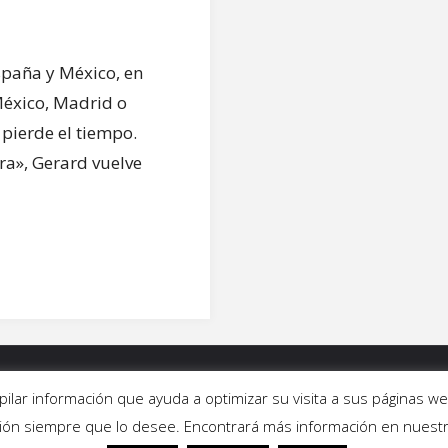
spaña y México, en
México, Madrid o
 pierde el tiempo.
ra», Gerard vuelve
ALERÍAS
|
QUIÉNES SOMOS
|
CONTACTO
copilar información que ayuda a optimizar su visita a sus páginas
ción siempre que lo desee. Encontrará más información en nuest