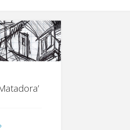
‘Matadora’
p