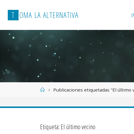
T
O
M
A
L
A
A
L
T
E
R
N
A
T
I
V
A
I
Página
Publicaciones etiquetadas "El último 
de
Inicio
Etiqueta:
El último vecino