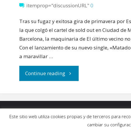
itemprop="discussionURL"
0
Tras su fugaz y exitosa gira de primavera por E
la que colgó el cartel de sold out en Ciudad de 
Barcelona, la maquinaria de El último vecino no
Con el lanzamiento de su nuevo single, «Matado
a maravillar …
"El
Continue reading
último
vecino
INICIO
|
BLOG
|
MÚSICA
|
CALENDARIO
|
G
Este sitio web utiliza cookies propias y de terceros para re
presenta
cambiar su configura