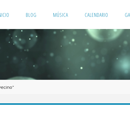
NICIO
BLOG
MÚSICA
CALENDARIO
GA
vecino"