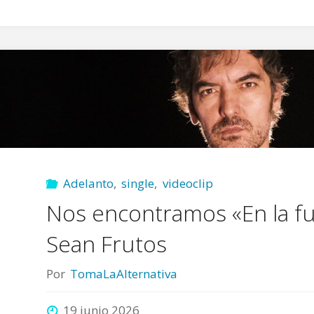
Adelanto
,
single
,
videoclip
Nos encontramos «En la f
Sean Frutos
Por
TomaLaAlternativa
19 junio 2026