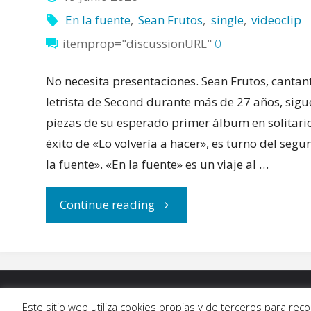
En la fuente
,
Sean Frutos
,
single
,
videoclip
itemprop="discussionURL"
0
No necesita presentaciones. Sean Frutos, cantan
letrista de Second durante más de 27 años, sigu
piezas de su esperado primer álbum en solitari
éxito de «Lo volvería a hacer», es turno del seg
la fuente». «En la fuente» es un viaje al …
"Nos
Continue reading
encontramos
«En
INICIO
|
BLOG
|
MÚSICA
|
CALENDARIO
|
G
Este sitio web utiliza cookies propias y de terceros para re
la