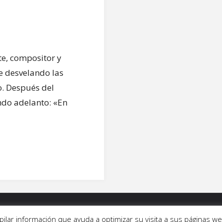
te, compositor y
e desvelando las
o. Después del
undo adelanto: «En
ALERÍAS
|
QUIÉNES SOMOS
|
CONTACTO
copilar información que ayuda a optimizar su visita a sus páginas