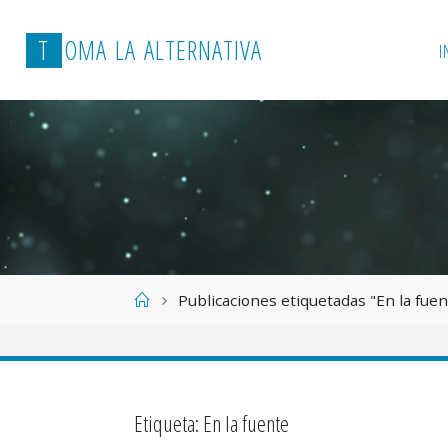
T
O
M
A
L
A
A
L
T
E
R
N
A
T
I
V
A
I
Página
Publicaciones etiquetadas "En la fuen
de
Inicio
Etiqueta:
En la fuente