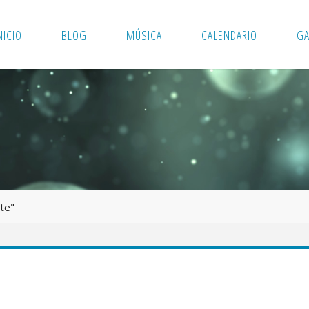
NICIO
BLOG
MÚSICA
CALENDARIO
GA
te"