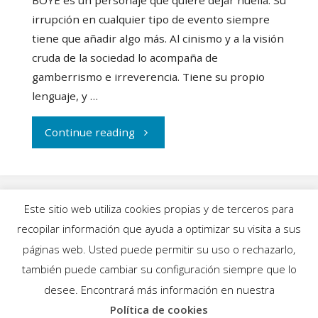
irrupción en cualquier tipo de evento siempre
tiene que añadir algo más. Al cinismo y a la visión
cruda de la sociedad lo acompaña de
gamberrismo e irreverencia. Tiene su propio
lenguaje, y …
"BOYE
Continue reading
nos
lleva
Este sitio web utiliza cookies propias y de terceros para
a
recopilar información que ayuda a optimizar su visita a sus
INICIO
|
BLOG
|
MÚSICA
|
CALENDARIO
|
páginas web. Usted puede permitir su uso o rechazarlo,
su
GALERÍAS
|
QUIÉNES SOMOS
|
CONTACTO
también puede cambiar su configuración siempre que lo
desee. Encontrará más información en nuestra
mundo
Política de cookies