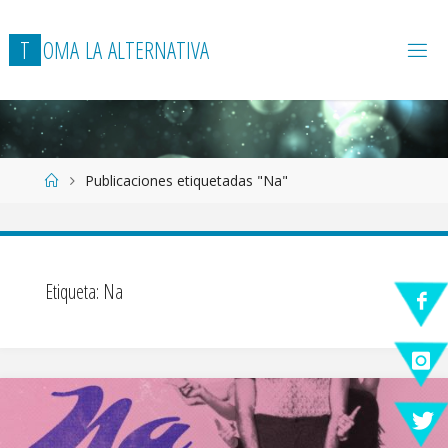
T
O
M
A
L
A
A
L
T
E
R
N
A
T
I
V
A
Página
Publicaciones etiquetadas "Na"
de
Inicio
Etiqueta:
Na