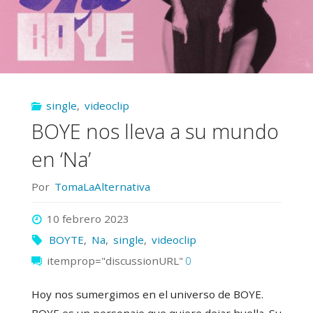
single
,
videoclip
BOYE nos lleva a su mundo
en ‘Na’
Por
TomaLaAlternativa
10 febrero 2023
BOYTE
,
Na
,
single
,
videoclip
itemprop="discussionURL"
0
Hoy nos sumergimos en el universo de BOYE.
BOYE es un personaje que quiere dejar huella. Su