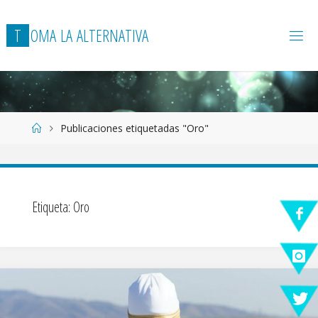
T
O
M
A
L
A
A
L
T
E
R
N
A
T
I
V
A
Página
Publicaciones etiquetadas "Oro"
de
Inicio
Etiqueta:
Oro