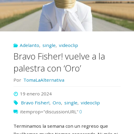
Adelanto
,
single
,
videoclip
Bravo Fisher! vuelve a la
palestra con ‘Oro’
Por
TomaLaAlternativa
19 enero 2024
Bravo Fisher!
,
Oro
,
single
,
videoclip
itemprop="discussionURL"
0
Terminamos la semana con un regreso que
llevábamos mucho tiempo esperando. Ni más ni