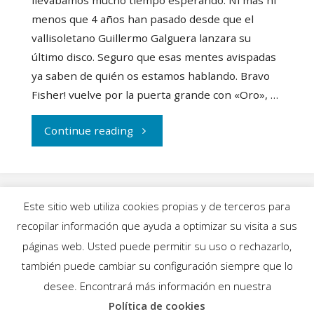
menos que 4 años han pasado desde que el
vallisoletano Guillermo Galguera lanzara su
último disco. Seguro que esas mentes avispadas
ya saben de quién os estamos hablando. Bravo
Fisher! vuelve por la puerta grande con «Oro», …
"Bravo
Continue reading
Fisher!
vuelve
Este sitio web utiliza cookies propias y de terceros para
a
recopilar información que ayuda a optimizar su visita a sus
INICIO
|
BLOG
|
MÚSICA
|
CALENDARIO
|
páginas web. Usted puede permitir su uso o rechazarlo,
la
GALERÍAS
|
QUIÉNES SOMOS
|
CONTACTO
también puede cambiar su configuración siempre que lo
desee. Encontrará más información en nuestra
palestra
Política de cookies