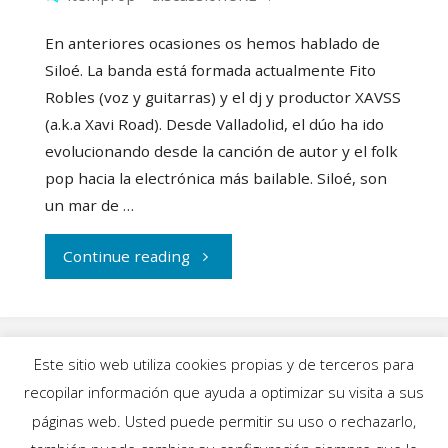
En anteriores ocasiones os hemos hablado de
Siloé. La banda está formada actualmente Fito
Robles (voz y guitarras) y el dj y productor XAVSS
(a.k.a Xavi Road). Desde Valladolid, el dúo ha ido
evolucionando desde la canción de autor y el folk
pop hacia la electrónica más bailable. Siloé, son
un mar de …
"Siloé,
Continue reading
Bely
Basarte
Este sitio web utiliza cookies propias y de terceros para
y
recopilar información que ayuda a optimizar su visita a sus
INICIO
|
BLOG
|
MÚSICA
|
CALENDARIO
|
páginas web. Usted puede permitir su uso o rechazarlo,
Garabatto
GALERÍAS
|
QUIÉNES SOMOS
|
CONTACTO