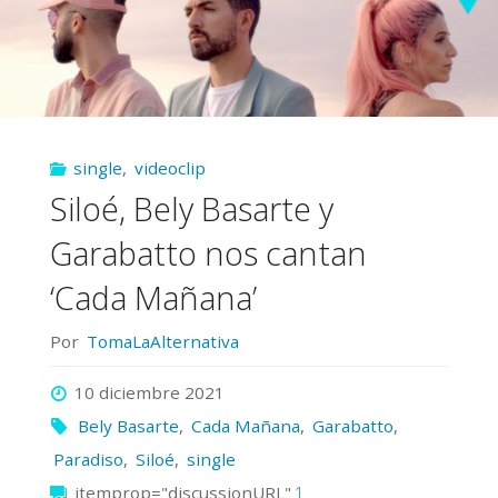
single
,
videoclip
Siloé, Bely Basarte y
Garabatto nos cantan
‘Cada Mañana’
Por
TomaLaAlternativa
10 diciembre 2021
Bely Basarte
,
Cada Mañana
,
Garabatto
,
Paradiso
,
Siloé
,
single
itemprop="discussionURL"
1