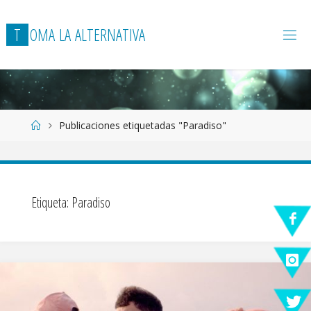
T
O
M
A
L
A
A
L
T
E
R
N
A
T
I
V
A
Página
Publicaciones etiquetadas "Paradiso"
de
Inicio
Etiqueta:
Paradiso