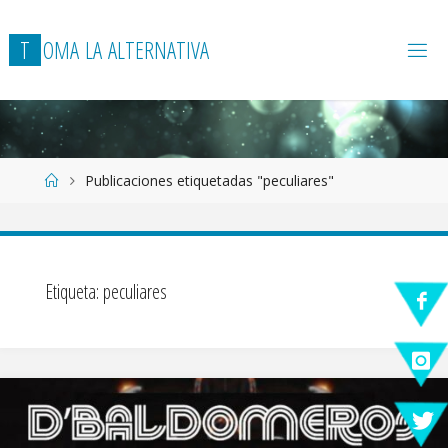
T
O
M
A
L
A
A
L
T
E
R
N
A
T
I
V
A
Página
Publicaciones etiquetadas "peculiares"
de
Inicio
Etiqueta:
peculiares