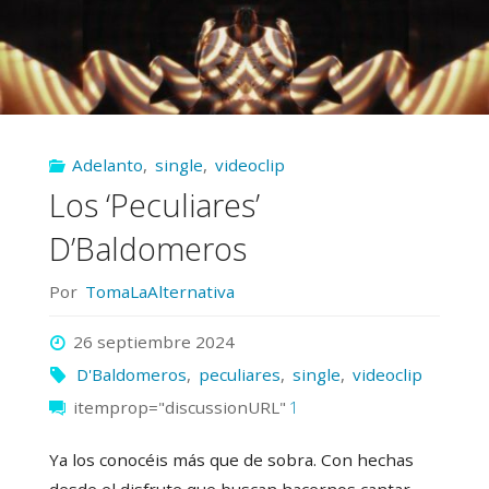
Adelanto
,
single
,
videoclip
Los ‘Peculiares’
D’Baldomeros
Por
TomaLaAlternativa
26 septiembre 2024
D'Baldomeros
,
peculiares
,
single
,
videoclip
itemprop="discussionURL"
1
Ya los conocéis más que de sobra. Con hechas
desde el disfrute que buscan hacernos cantar,