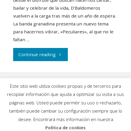
bailar y celebrar de la vida, D’Baldomeros
vuelven a la carga tras más de un año de espera.
La banda granadina presenta un nuevo tema
para hacernos vibrar, «Peculiares», al que no le
faltan …
"Los
Continue reading
‘Peculiares’
D’Baldomeros"
Este sitio web utiliza cookies propias y de terceros para
recopilar información que ayuda a optimizar su visita a sus
INICIO
|
BLOG
|
MÚSICA
|
CALENDARIO
|
páginas web. Usted puede permitir su uso o rechazarlo,
GALERÍAS
|
QUIÉNES SOMOS
|
CONTACTO
también puede cambiar su configuración siempre que lo
desee. Encontrará más información en nuestra
Política de cookies