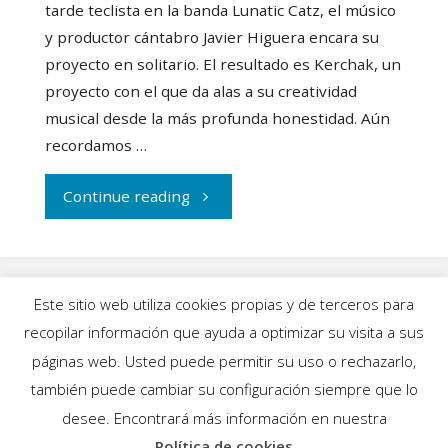
tarde teclista en la banda Lunatic Catz, el músico
y productor cántabro Javier Higuera encara su
proyecto en solitario. El resultado es Kerchak, un
proyecto con el que da alas a su creatividad
musical desde la más profunda honestidad. Aún
recordamos …
"Kerchak
Continue reading
vuelve
por
Este sitio web utiliza cookies propias y de terceros para
todo
recopilar información que ayuda a optimizar su visita a sus
INICIO
|
BLOG
|
MÚSICA
|
CALENDARIO
|
páginas web. Usted puede permitir su uso o rechazarlo,
lo
GALERÍAS
|
QUIÉNES SOMOS
|
CONTACTO
también puede cambiar su configuración siempre que lo
desee. Encontrará más información en nuestra
alto
Política de cookies