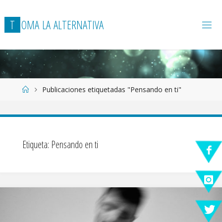
T
O
M
A
L
A
A
L
T
E
R
N
A
T
I
V
A
Página
Publicaciones etiquetadas "Pensando en ti"
de
Inicio
Etiqueta:
Pensando en ti