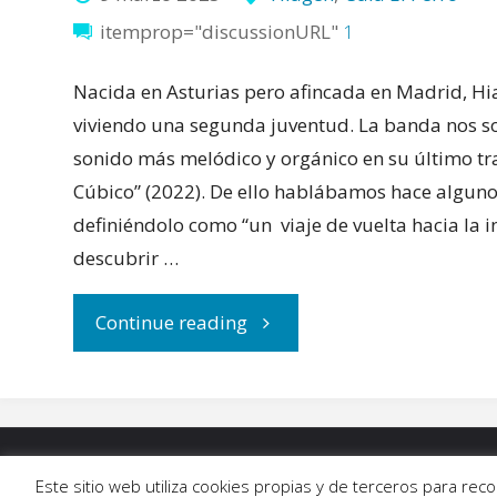
itemprop="discussionURL"
1
Nacida en Asturias pero afincada en Madrid, Hi
viviendo una segunda juventud. La banda nos s
sonido más melódico y orgánico en su último tra
Cúbico” (2022). De ello hablábamos hace algun
definiéndolo como “un viaje de vuelta hacia la i
descubrir …
"Hiagen
Continue reading
se
dispone
INICIO
|
BLOG
|
MÚSICA
|
CALENDARIO
|
G
Este sitio web utiliza cookies propias y de terceros para re
a