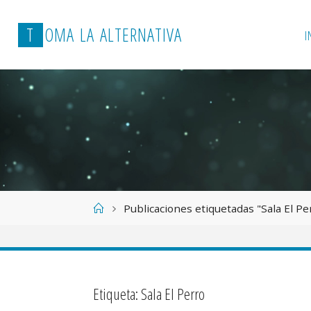
T
O
M
A
L
A
A
L
T
E
R
N
A
T
I
V
A
I
Página
Publicaciones etiquetadas "Sala El Pe
de
Inicio
Etiqueta:
Sala El Perro