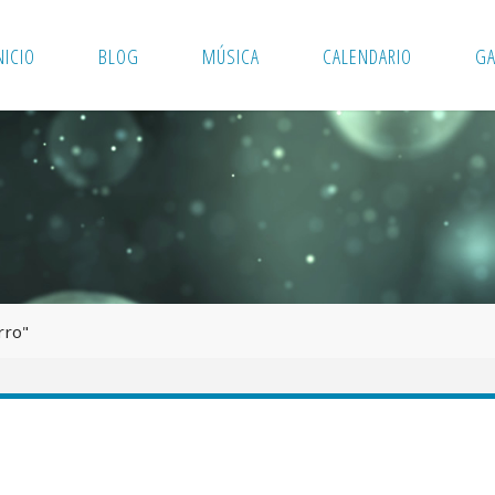
NICIO
BLOG
MÚSICA
CALENDARIO
GA
rro"