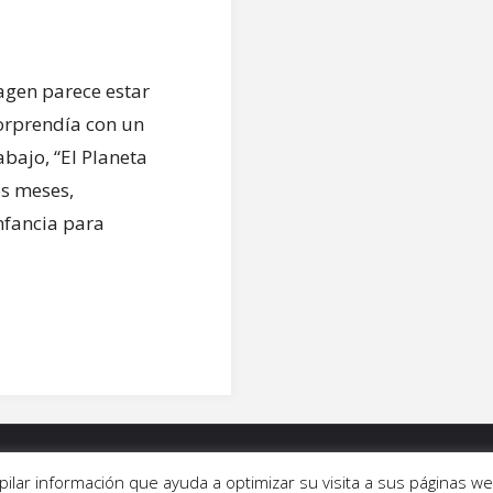
agen parece estar
orprendía con un
bajo, “El Planeta
os meses,
nfancia para
ALERÍAS
|
QUIÉNES SOMOS
|
CONTACTO
copilar información que ayuda a optimizar su visita a sus páginas