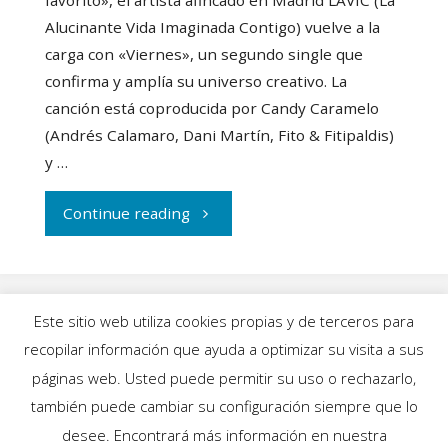
Alucinante Vida Imaginada Contigo) vuelve a la
carga con «Viernes», un segundo single que
confirma y amplía su universo creativo. La
canción está coproducida por Candy Caramelo
(Andrés Calamaro, Dani Martín, Fito & Fitipaldis)
y …
"Nos
Continue reading
vamos
de
Este sitio web utiliza cookies propias y de terceros para
‘Viernes’
recopilar información que ayuda a optimizar su visita a sus
INICIO
|
BLOG
|
MÚSICA
|
CALENDARIO
|
páginas web. Usted puede permitir su uso o rechazarlo,
con
GALERÍAS
|
QUIÉNES SOMOS
|
CONTACTO
también puede cambiar su configuración siempre que lo
desee. Encontrará más información en nuestra
LAVIC"