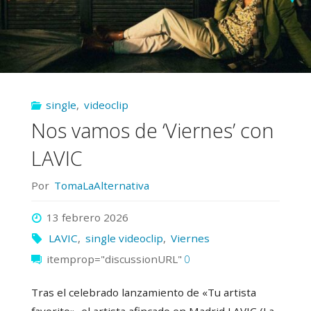
single
,
videoclip
Nos vamos de ‘Viernes’ con
LAVIC
Por
TomaLaAlternativa
13 febrero 2026
LAVIC
,
single videoclip
,
Viernes
itemprop="discussionURL"
0
Tras el celebrado lanzamiento de «Tu artista
favorito», el artista afincado en Madrid LAVIC (La