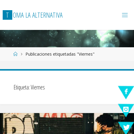
T
O
M
A
L
A
A
L
T
E
R
N
A
T
I
V
A
Página
Publicaciones etiquetadas "Viernes"
de
Inicio
Etiqueta:
Viernes