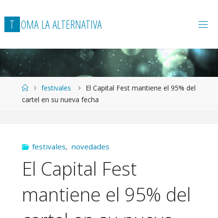
T
O
M
A
L
A
A
L
T
E
R
N
A
T
I
V
A
Página
festivales
El Capital Fest mantiene el 95% del
de
cartel en su nueva fecha
Inicio
festivales
,
novedades
El Capital Fest
mantiene el 95% del