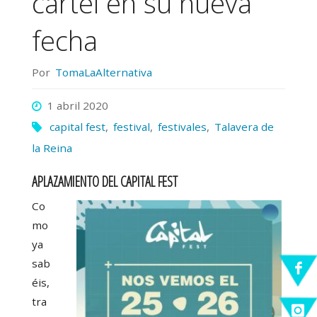
cartel en su nueva
fecha
Por
TomaLaAlternativa
1 abril 2020
capital fest
,
festival
,
festivales
,
Talavera de
la Reina
APLAZAMIENTO DEL CAPITAL FEST
Co
mo
ya
sab
éis,
tra