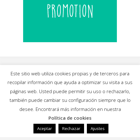
Este sitio web utiliza cookies propias y de terceros para
recopilar información que ayuda a optimizar su visita a sus
INICIO
|
BLOG
|
MÚSICA
|
CALENDARIO
|
páginas web. Usted puede permitir su uso o rechazarlo,
GALERÍAS
|
QUIÉNES SOMOS
|
CONTACTO
también puede cambiar su configuración siempre que lo
desee. Encontrará más información en nuestra
Política de cookies
Funciona con
Fluida
&
WordPress.
Aceptar
Rechazar
Ajustes