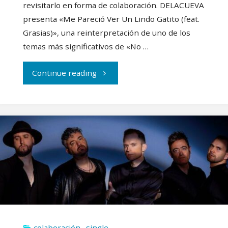
revisitarlo en forma de colaboración. DELACUEVA
presenta «Me Pareció Ver Un Lindo Gatito (feat.
Grasias)», una reinterpretación de uno de los
temas más significativos de «No …
"Ahora
Continue reading
DELACUEVA
ve
lindos
gatitos
junto
a
colaboración
,
single