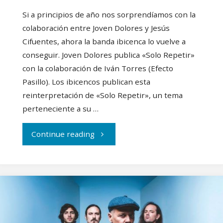
Si a principios de año nos sorprendíamos con la
colaboración entre Joven Dolores y Jesús
Cifuentes, ahora la banda ibicenca lo vuelve a
conseguir. Joven Dolores publica «Solo Repetir»
con la colaboración de Iván Torres (Efecto
Pasillo). Los ibicencos publican esta
reinterpretación de «Solo Repetir», un tema
perteneciente a su …
"Joven
Continue reading
Dolores
e
Iván