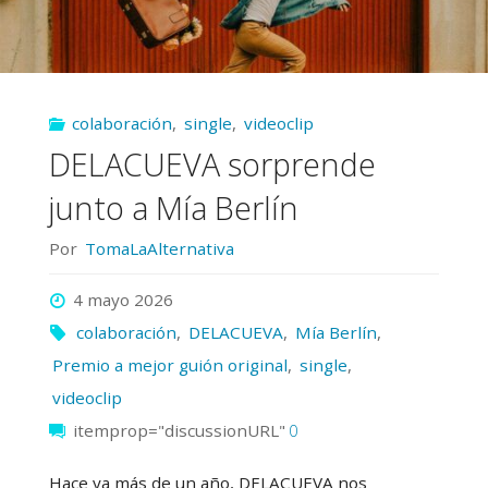
la
calle’
colaboración
,
single
,
videoclip
con
DELACUEVA sorprende
Nina
junto a Mía Berlín
Raku
Por
TomaLaAlternativa
y
4 mayo 2026
Maddi
colaboración
,
DELACUEVA
,
Mía Berlín
,
Premio a mejor guión original
,
single
,
Alma"
videoclip
itemprop="discussionURL"
0
Hace ya más de un año, DELACUEVA nos