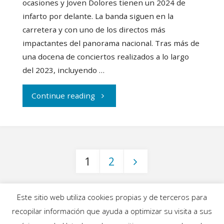
ocasiones y Joven Dolores tienen un 2024 de
infarto por delante. La banda siguen en la
carretera y con uno de los directos más
impactantes del panorama nacional. Tras más de
una docena de conciertos realizados a lo largo
del 2023, incluyendo …
"Joven
Continue reading
Dolores
sorprenden
1
2
con
Paginación
su
Este sitio web utiliza cookies propias y de terceros para
nueva
recopilar información que ayuda a optimizar su visita a sus
INICIO
|
BLOG
|
MÚSICA
|
CALENDARIO
|