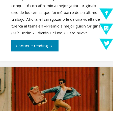
conquistó con «Premio a mejor guión original»
uno de los temas que formó parre de su último
trabajo. Ahora, el zaragozano le da una vuelta de
tuerca al tema en «Premio a mejor guión Original
(Mía Berlín – Edición Deluxe)». Este nueva …
"DELACUEVA
Continue reading
sorprende
junto
a
Mía
Berlín"