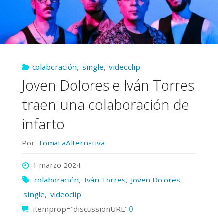
sorprenden
con
su
colaboración
,
single
,
videoclip
colaboración"
Joven Dolores e Iván Torres
traen una colaboración de
infarto
Por
TomaLaAlternativa
1 marzo 2024
colaboración
,
Iván Torres
,
Joven Dolores
,
single
,
videoclip
itemprop="discussionURL"
0