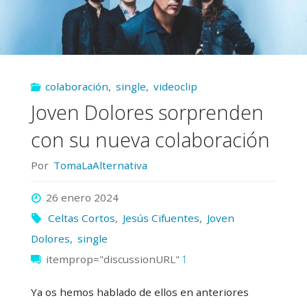
Torres
traen
una
colaboración
,
single
,
videoclip
colaboración
Joven Dolores sorprenden
de
con su nueva colaboración
infarto"
Por
TomaLaAlternativa
26 enero 2024
Celtas Cortos
,
Jesús Cifuentes
,
Joven
Dolores
,
single
itemprop="discussionURL"
1
Ya os hemos hablado de ellos en anteriores