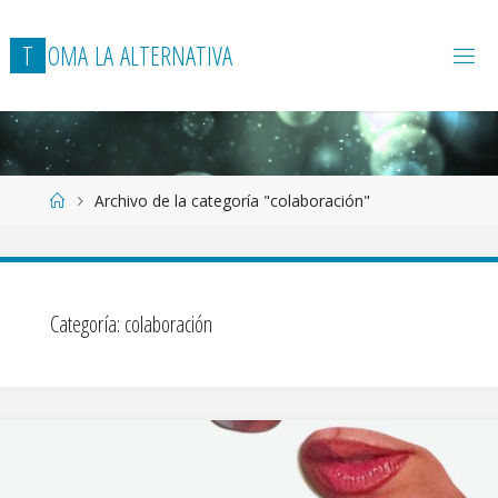
T
O
M
A
L
A
A
L
T
E
R
N
A
T
I
V
A
Página
Archivo de la categoría "colaboración"
de
Inicio
Categoría:
colaboración