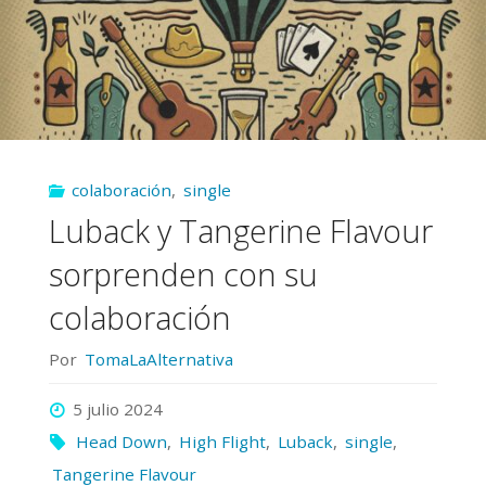
de
Iden
Kai
y
colaboración
,
single
Rex
Luback y Tangerine Flavour
Akumu"
sorprenden con su
colaboración
Por
TomaLaAlternativa
5 julio 2024
Head Down
,
High Flight
,
Luback
,
single
,
Tangerine Flavour