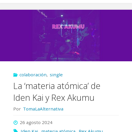
Gigas’
de
Soyla
y
Los
colaboración
,
single
Daniels"
La ‘materia atómica’ de
Iden Kai y Rex Akumu
Por
TomaLaAlternativa
26 agosto 2024
Iden Kai
,
materia atómica
,
Rex Akumu
,