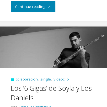
"Denisdenis
Continue reading
unen
fuerzas
a
Embusteros
en
‘No
colaboración
,
single
,
videoclip
voy
Los ‘6 Gigas’ de Soyla y Los
a
Daniels
parar’"
Por
TomaLaAlternativa