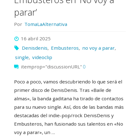
bailar»"
parar’
Por
TomaLaAlternativa
16 abril 2025
Denisdenis
,
Embusteros
,
no voy a parar
,
single
,
videoclip
itemprop="discussionURL"
0
Poco a poco, vamos descubriendo lo que será el
primer disco de DenisDenis. Tras «Baile de
almas», la banda gaditana ha tirado de contactos
para su nuevo single. Así, dos de las bandas más
destacadas del indie-pop/rock DenisDenis y
Embusteros, han fusionado sus talentos en «No
voy a parar», un …