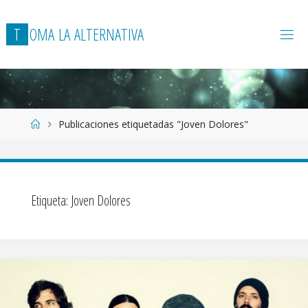
T
O
M
A
L
A
A
L
T
E
R
N
A
T
I
V
A
Página
Publicaciones etiquetadas "Joven Dolores"
de
Inicio
Etiqueta:
Joven Dolores