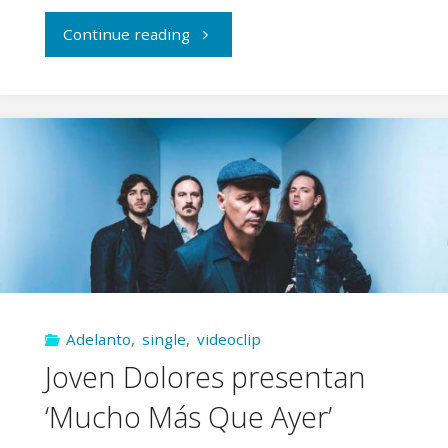
"Joven
Continue reading
Dolores
adelantan
su
álbum
con
«Sin
Adelanto
,
single
,
videoclip
más»"
Joven Dolores presentan
‘Mucho Más Que Ayer’