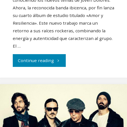
Ahora, la reconocida banda ibicenca, por fin lanza
su cuarto álbum de estudio titulado «Amor y
Resiliencia». Este nuevo trabajo marca un
retorno a sus raíces rockeras, combinando la
energía y autenticidad que caracterizan al grupo.
El …
"Joven
Continue reading
Dolores
lanzan
«Amor
y
resiliencia»"