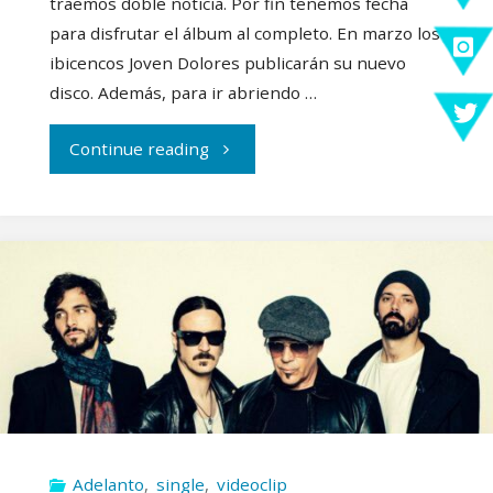
traemos doble noticia. Por fin tenemos fecha
para disfrutar el álbum al completo. En marzo los
ibicencos Joven Dolores publicarán su nuevo
disco. Además, para ir abriendo …
"Joven
Continue reading
Dolores
nos
llevan
a
vivir
en
Adelanto
,
single
,
videoclip