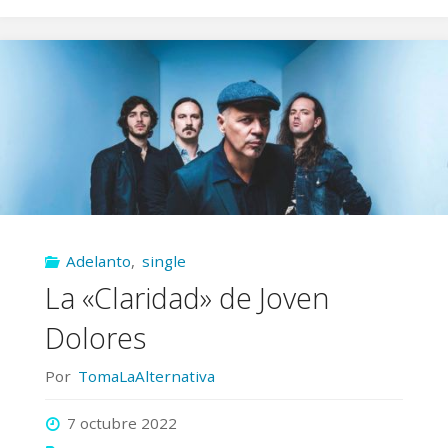
Dolores
presentan
‘Mucho
Más
Que
Ayer’"
Adelanto
,
single
La «Claridad» de Joven
Dolores
Por
TomaLaAlternativa
7 octubre 2022