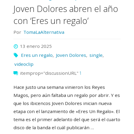
las
Joven Dolores abren el año
nubes"
con ‘Eres un regalo’
Por
TomaLaAlternativa
13 enero 2025
Eres un regalo
,
Joven Dolores
,
single
,
videoclip
itemprop="discussionURL"
1
Hace justo una semana vinieron los Reyes
Magos, pero aún faltaba un regalo por abrir. Y es
que los ibicencos Joven Dolores inician nueva
etapa con el lanzamiento de «Eres Un Regalo». El
tema es el primer adelanto del que será el cuarto
disco de la banda el cuál publicarán …