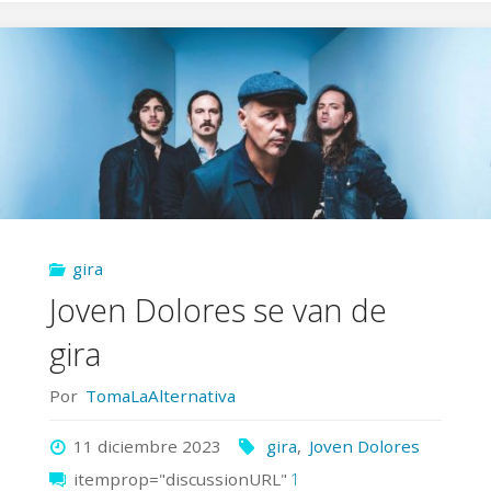
sorprenden
con
su
nueva
colaboración"
gira
Joven Dolores se van de
gira
Por
TomaLaAlternativa
11 diciembre 2023
gira
,
Joven Dolores
itemprop="discussionURL"
1