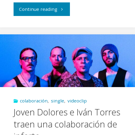
"Joven
Continue reading
Dolores
abren
el
año
con
‘Eres
colaboración
,
single
,
videoclip
un
Joven Dolores e Iván Torres
regalo’"
traen una colaboración de