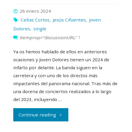
26 enero 2024
Celtas Cortos
,
Jesús Cifuentes
,
Joven
Dolores
,
single
itemprop="discussionURL"
1
Ya os hemos hablado de ellos en anteriores
ocasiones y Joven Dolores tienen un 2024 de
infarto por delante. La banda siguen en la
carretera y con uno de los directos más
impactantes del panorama nacional. Tras más de
una docena de conciertos realizados a lo largo
del 2023, incluyendo …
"Joven
Continue reading
Dolores