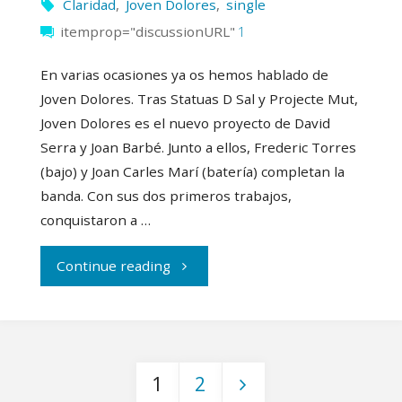
Claridad
,
Joven Dolores
,
single
itemprop="discussionURL"
1
En varias ocasiones ya os hemos hablado de
Joven Dolores. Tras Statuas D Sal y Projecte Mut,
Joven Dolores es el nuevo proyecto de David
Serra y Joan Barbé. Junto a ellos, Frederic Torres
(bajo) y Joan Carles Marí (batería) completan la
banda. Con sus dos primeros trabajos,
conquistaron a …
"La
Continue reading
«Claridad»
de
1
2
Joven