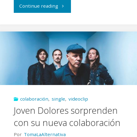
"Joven
Continue reading
Dolores
e
Iván
Torres
traen
una
colaboración
,
single
,
videoclip
colaboración
Joven Dolores sorprenden
de
con su nueva colaboración
infarto"
Por
TomaLaAlternativa