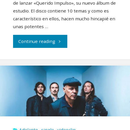
de lanzar «Querido Impulso», su nuevo álbum de
estudio. El disco contiene 10 temas y como es
característico en ellos, hacen mucho hincapié en
unas potentes …
"Joven
Continue reading
Dolores
publican
nuevo
álbum"
Adelanto
,
single
,
videoclip