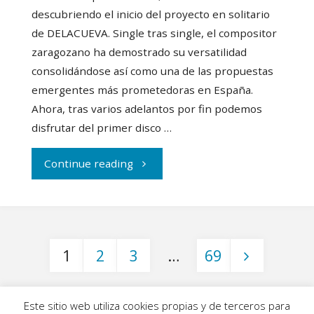
descubriendo el inicio del proyecto en solitario
de DELACUEVA. Single tras single, el compositor
zaragozano ha demostrado su versatilidad
consolidándose así como una de las propuestas
emergentes más prometedoras en España.
Ahora, tras varios adelantos por fin podemos
disfrutar del primer disco …
"Descubrimos
Continue reading
el
primer
1
2
3
…
69
disco
Paginación
de
Este sitio web utiliza cookies propias y de terceros para