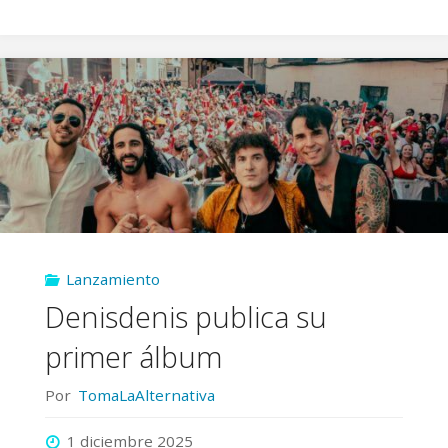
el
primer
disco
de
Sweet
Q"
Lanzamiento
Denisdenis publica su
primer álbum
Por
TomaLaAlternativa
1 diciembre 2025