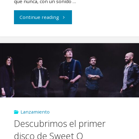
que nunca, con un sonido …
"Luback
Continue reading
vuelven
con
su
álbum
más
humano"
Lanzamiento
Descubrimos el primer
disco de Sweet Q