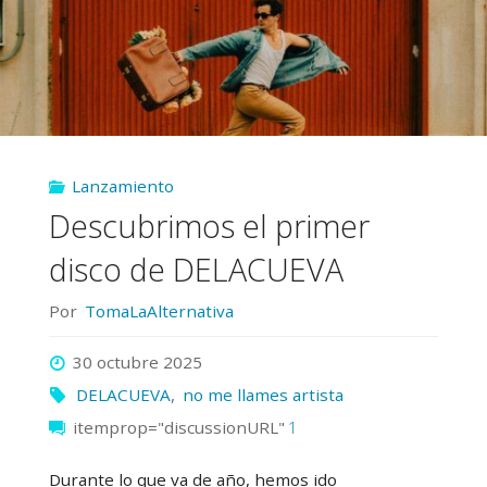
primer
álbum"
Lanzamiento
Descubrimos el primer
disco de DELACUEVA
Por
TomaLaAlternativa
30 octubre 2025
DELACUEVA
,
no me llames artista
itemprop="discussionURL"
1
Durante lo que va de año, hemos ido