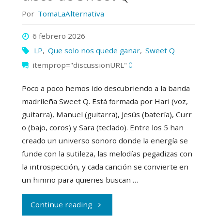
Por
TomaLaAlternativa
6 febrero 2026
LP
,
Que solo nos quede ganar
,
Sweet Q
itemprop="discussionURL"
0
Poco a poco hemos ido descubriendo a la banda
madrileña Sweet Q. Está formada por Hari (voz,
guitarra), Manuel (guitarra), Jesús (batería), Curr
o (bajo, coros) y Sara (teclado). Entre los 5 han
creado un universo sonoro donde la energía se
funde con la sutileza, las melodías pegadizas con
la introspección, y cada canción se convierte en
un himno para quienes buscan …
"Descubrimos
Continue reading