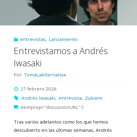
sónica»
de
faLsantes"
entrevistas
,
Lanzamiento
Entrevistamos a Andrés
Iwasaki
Por
TomaLaAlternativa
27 febrero 2026
Andrés Iwasaki
,
entrevista
,
Zulviem
itemprop="discussionURL"
0
Tras varios adelantos como los que hemos
descubierto en las últimas semanas, Andrés