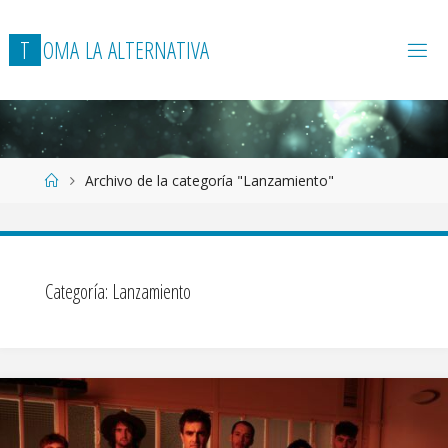
T
O
M
A
L
A
A
L
T
E
R
N
A
T
I
V
A
Página
Archivo de la categoría "Lanzamiento"
de
Inicio
Categoría:
Lanzamiento