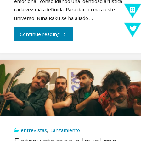
emocional, consolidando una identidad artística
cada vez más definida. Para dar forma a este
universo, Nina Raku se ha aliado …
"Nina
Continue reading
Raku
estrena
su
esperado
EP
Pareidolias"
entrevistas
,
Lanzamiento