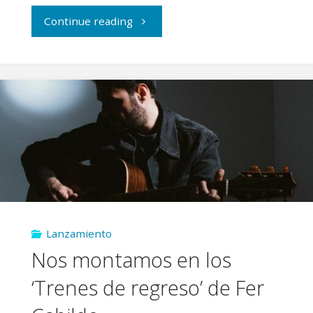
"Entrevistamos
Continue reading
a
Igual
me
matas"
Lanzamiento
Nos montamos en los
‘Trenes de regreso’ de Fer