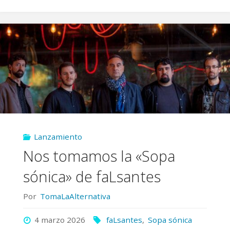
montamos
en
los
‘Trenes
de
regreso’
Lanzamiento
de
Nos tomamos la «Sopa
Fer
sónica» de faLsantes
Cabildo"
Por
TomaLaAlternativa
4 marzo 2026
faLsantes
,
Sopa sónica