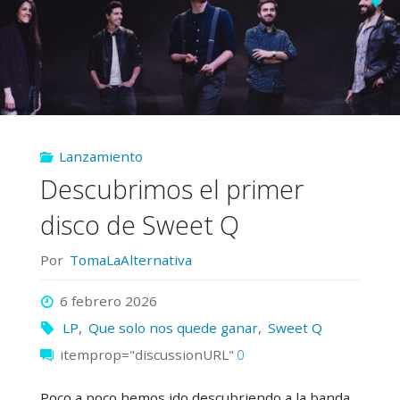
Lanzamiento
Descubrimos el primer
disco de Sweet Q
Por
TomaLaAlternativa
6 febrero 2026
LP
,
Que solo nos quede ganar
,
Sweet Q
itemprop="discussionURL"
0
Poco a poco hemos ido descubriendo a la banda