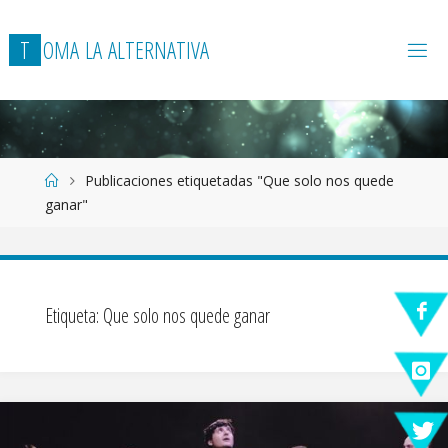
T
O
M
A
L
A
A
L
T
E
R
N
A
T
I
V
A
Página
Publicaciones etiquetadas "Que solo nos quede
de
ganar"
Inicio
Etiqueta:
Que solo nos quede ganar