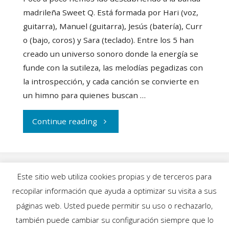
madrileña Sweet Q. Está formada por Hari (voz,
guitarra), Manuel (guitarra), Jesús (batería), Curr
o (bajo, coros) y Sara (teclado). Entre los 5 han
creado un universo sonoro donde la energía se
funde con la sutileza, las melodías pegadizas con
la introspección, y cada canción se convierte en
un himno para quienes buscan …
"Descubrimos
Continue reading
el
primer
Este sitio web utiliza cookies propias y de terceros para
disco
recopilar información que ayuda a optimizar su visita a sus
INICIO
|
BLOG
|
MÚSICA
|
CALENDARIO
|
páginas web. Usted puede permitir su uso o rechazarlo,
de
GALERÍAS
|
QUIÉNES SOMOS
|
CONTACTO
también puede cambiar su configuración siempre que lo