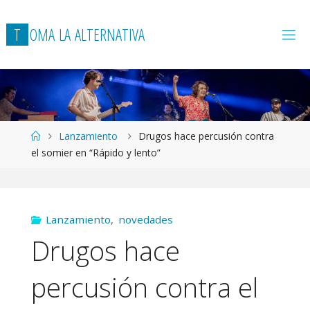
T
O
M
A
L
A
A
L
T
E
R
N
A
T
I
V
A
Página
Lanzamiento
Drugos hace percusión contra
de
el somier en “Rápido y lento”
Inicio
Lanzamiento
,
novedades
Drugos hace
percusión contra el