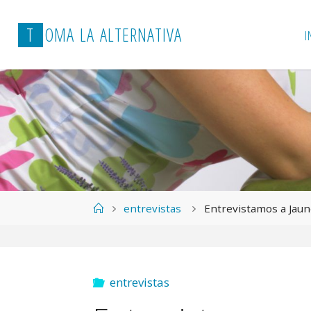
T
O
M
A
L
A
A
L
T
E
R
N
A
T
I
V
A
I
Página
entrevistas
Entrevistamos a Jaun
de
Inicio
entrevistas