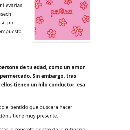
 llevarlas
ssech
Así que
compuesto
r persona de tu edad, como un amor
supermercado. Sin embargo, tras
llos tienen un hilo conductor: esa
do el sentido que buscara hacer
ción z tiene muy presente.
tar lo concreto dentro de lo rutinario,