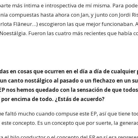
arte más íntima e introspectiva de mí misma. Para poder
enía compuestas hasta ahora con Jan, y junto con Jordi Ri
rlota Flâneur…) escogieron las que mejor funcionaban. 
Noestálgia. Fueron las cuatro más recientes que había 
adas en
cosas que ocurren en el día a día de cualquie
 un canto nostálgico al pasado o un flechazo en un 
EP nos hemos quedado con la sensación de que todos e
 por encima de todo. ¿Estás de acuerdo?
e faltó mucho cuando compuse este EP, así que tiene to
o este concepto. Es un concepto que por suerte, la genera
el hilo conductor o el concepto del EP en sí era represen