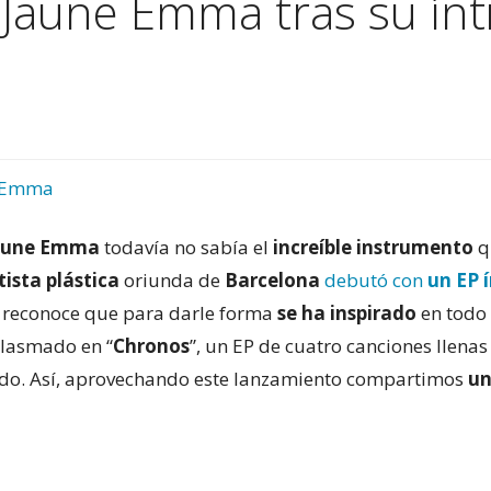
 Jaune Emma tras su ínt
 Emma
aune Emma
todavía no sabía el
increíble instrumento
q
ista plástica
oriunda de
Barcelona
debutó con
un EP 
 reconoce que para darle forma
se ha inspirado
en todo 
 plasmado en “
Chronos
”, un EP de cuatro canciones llenas
do. Así, aprovechando este lanzamiento compartimos
un