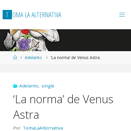
T
O
M
A
L
A
A
L
T
E
R
N
A
T
I
V
A
Página
Adelanto
‘La norma’ de Venus Astra
de
Inicio
Adelanto
,
single
‘La norma’ de Venus
Astra
Por
TomaLaAlternativa