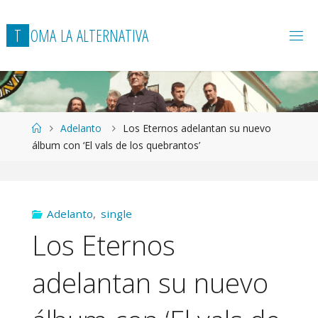
T
O
M
A
L
A
A
L
T
E
R
N
A
T
I
V
A
Página
Adelanto
Los Eternos adelantan su nuevo
de
álbum con ‘El vals de los quebrantos’
Inicio
Adelanto
,
single
Los Eternos
adelantan su nuevo