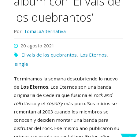
álbum con ‘El vals de
los quebrantos’
Por
TomaLaAlternativa
20 agosto 2021
El vals de los quebrantos
,
Los Eternos
,
single
Terminamos la semana descubriendo lo nuevo
de
Los Eternos
. Los Eternos son una banda
originaria de Cedeira que fusiona el
rock and
roll
clásico y el
country
más puro. Sus inicios se
remontan al 2003 cuando los miembros se
conocen y deciden montar una banda para
disfrutar del rock. Ese mismo año publicaron su
primera maqueta en castellano. En los años