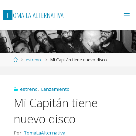
T
O
M
A
L
A
A
L
T
E
R
N
A
T
I
V
A
Página
estreno
Mi Capitán tiene nuevo disco
de
Inicio
estreno
,
Lanzamiento
Mi Capitán tiene
nuevo disco
Por
TomaLaAlternativa