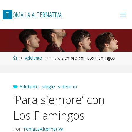
T
O
M
A
L
A
A
L
T
E
R
N
A
T
I
V
A
Página
Adelanto
‘Para siempre’ con Los Flamingos
de
Inicio
Adelanto
,
single
,
videoclip
‘Para siempre’ con
Los Flamingos
Por
TomaLaAlternativa