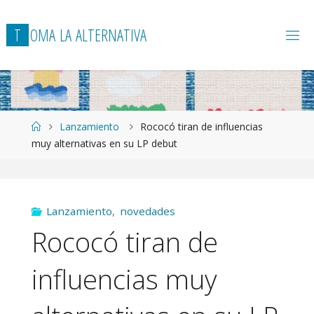
T
O
M
A
L
A
A
L
T
E
R
N
A
T
I
V
A
Página
Lanzamiento
Rococó tiran de influencias
de
muy alternativas en su LP debut
Inicio
Lanzamiento
,
novedades
Rococó tiran de
influencias muy