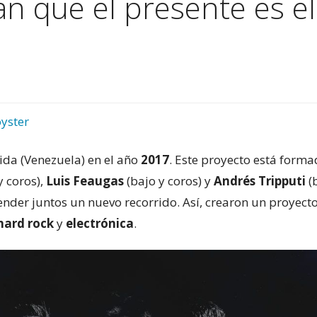
an que el presente es 
yster
ida (Venezuela) en el año
2017
. Este proyecto está form
y coros),
Luis Feaugas
(bajo y coros) y
Andrés Tripputi
(
ender juntos un nuevo recorrido. Así, crearon un proyect
hard rock
y
electrónica
.