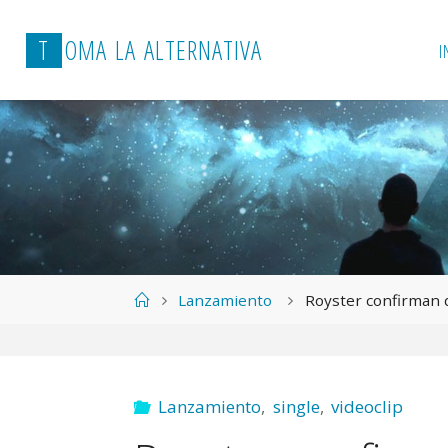
T
O
M
A
L
A
A
L
T
E
R
N
A
T
I
V
A
I
Página
Lanzamiento
Royster confirman 
de
Inicio
Lanzamiento
,
single
,
videoclip