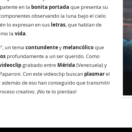
 patente en la
bonita portada
que presenta su
 componentes observando la luna bajo el cielo
én lo expresan en sus
letras
, que hablan de
ximo la
vida
.
o
”, un tema
contundente
y
melancólico
que
nos
profundamente a un ser querido. Como
videoclip
grabado entre
Mérida
(Venezuela) y
 Paparoni. Con este videoclip buscan
plasmar
el
 y además de eso han conseguido que transmitir
oceso creativo. ¡No te lo pierdas!