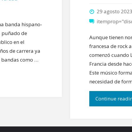
29 agosto 202
itemprop="dis
na banda hispano-
un puñado de
Aunque tienen no
blico en el
francesa de rock a
años de carrera ya
comenzó cuando Lo
as bandas como …
Francia desde hac
Este músico forma
necesidad de for
Continue readi