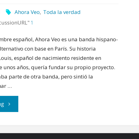
3
Ahora Veo
,
Toda la verdad
cussionURL"
1
mbre español, Ahora Veo es una banda hispano-
lternativo con base en París. Su historia
uis, español de nacimiento residente en
e unos años, quería fundar su propio proyecto.
ba parte de otra banda, pero sintió la
mar …
"Ahora
ng
Veo
se