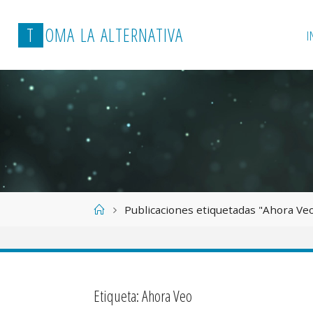
T
O
M
A
L
A
A
L
T
E
R
N
A
T
I
V
A
I
Página
Publicaciones etiquetadas "Ahora Ve
de
Inicio
Etiqueta:
Ahora Veo