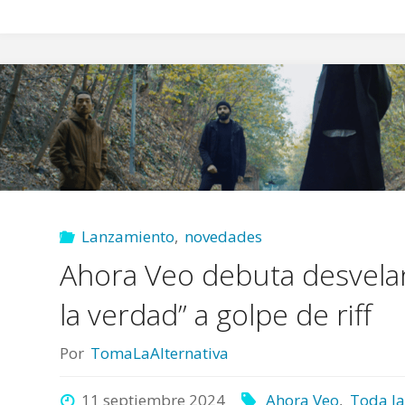
Lanzamiento
,
novedades
Ahora Veo debuta desvela
la verdad” a golpe de riff
Por
TomaLaAlternativa
11 septiembre 2024
Ahora Veo
,
Toda la