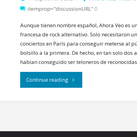
itemprop="discussionURL"
0
Aunque tienen nombre español, Ahora Veo es u
francesa de rock alternativo. Solo necesitaron 
conciertos en París para conseguir meterse al pú
bolsillo a la primera. De hecho, en tan solo dos 
habían conseguido ser teloneros de reconocid
"Ahora
Continue reading
Veo
debuta
desvelando