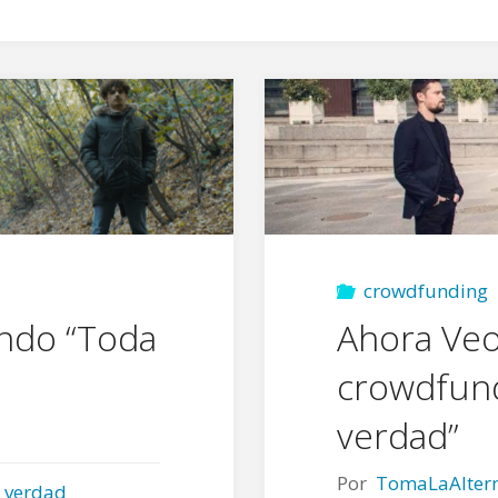
crowdfunding
ndo “Toda
Ahora Veo
crowdfund
verdad”
Por
TomaLaAltern
 verdad