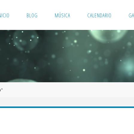
NICIO
BLOG
MÚSICA
CALENDARIO
GA
o"