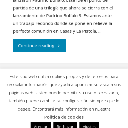
partida de una trilogía que ahora se cierra con el
lanzamiento de Padrino Buffalo 3. Estamos ante
un trabajo redondo donde se pone en relieve la
perfecta comunión en Casas y La Pistola, …
"Casas
Continue reading
y
La
Este sitio web utiliza cookies propias y de terceros para
Pistola
recopilar información que ayuda a optimizar su visita a sus
INICIO
|
BLOG
|
MÚSICA
|
CALENDARIO
|
páginas web. Usted puede permitir su uso o rechazarlo,
cierran
GALERÍAS
|
QUIÉNES SOMOS
|
CONTACTO
también puede cambiar su configuración siempre que lo
desee. Encontrará más información en nuestra
la
Política de cookies
Funciona con
Fluida
&
WordPress.
trilogía
Aceptar
Rechazar
Ajustes