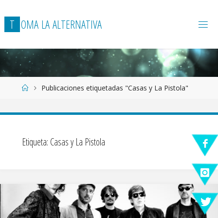
T
O
M
A
L
A
A
L
T
E
R
N
A
T
I
V
A
Página
Publicaciones etiquetadas "Casas y La Pistola"
de
Inicio
Etiqueta:
Casas y La Pistola