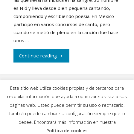
es Nid y lleva desde bien pequeña cantando,
componiendo y escribiendo poesía. En México
participó en varios concursos de canto, pero
cuando se metió de pleno en la canción fue hace
unos …
"Nid
Continue reading
homenajea
a
Este sitio web utiliza cookies propias y de terceros para
las
recopilar información que ayuda a optimizar su visita a sus
INICIO
|
BLOG
|
MÚSICA
|
CALENDARIO
|
páginas web. Usted puede permitir su uso o rechazarlo,
mujeres
GALERÍAS
|
QUIÉNES SOMOS
|
CONTACTO
también puede cambiar su configuración siempre que lo
desee. Encontrará más información en nuestra
en
Política de cookies