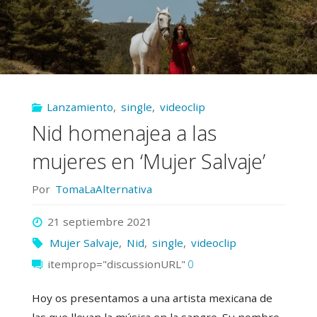
Lanzamiento
,
single
,
videoclip
Nid homenajea a las
mujeres en ‘Mujer Salvaje’
Por
TomaLaAlternativa
21 septiembre 2021
Mujer Salvaje
,
Nid
,
single
,
videoclip
itemprop="discussionURL"
0
Hoy os presentamos a una artista mexicana de
las que llevan la música en la sangre. Su nombre