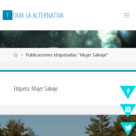
T
O
M
A
L
A
A
L
T
E
R
N
A
T
I
V
A
Página
Publicaciones etiquetadas "Mujer Salvaje"
de
Inicio
Etiqueta:
Mujer Salvaje