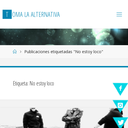
T
O
M
A
L
A
A
L
T
E
R
N
A
T
I
V
A
Página
Publicaciones etiquetadas "No estoy loco"
de
Inicio
Etiqueta:
No estoy loco