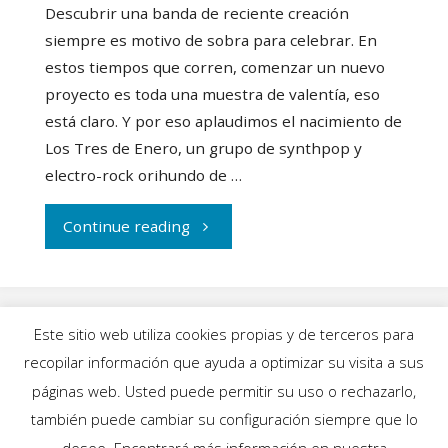
Descubrir una banda de reciente creación
siempre es motivo de sobra para celebrar. En
estos tiempos que corren, comenzar un nuevo
proyecto es toda una muestra de valentía, eso
está claro. Y por eso aplaudimos el nacimiento de
Los Tres de Enero, un grupo de synthpop y
electro-rock orihundo de …
"Viajamos
Continue reading
a
1992
Este sitio web utiliza cookies propias y de terceros para
con
recopilar información que ayuda a optimizar su visita a sus
INICIO
|
BLOG
|
MÚSICA
|
CALENDARIO
|
páginas web. Usted puede permitir su uso o rechazarlo,
Los
GALERÍAS
|
QUIÉNES SOMOS
|
CONTACTO
también puede cambiar su configuración siempre que lo
desee. Encontrará más información en nuestra