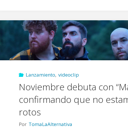
Lanzamiento
,
videoclip
Noviembre debuta con “Már
confirmando que no esta
rotos
Por
TomaLaAlternativa