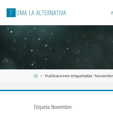
T
O
M
A
L
A
A
L
T
E
R
N
A
T
I
V
A
I
Página
Publicaciones etiquetadas "Noviemb
de
Inicio
Etiqueta:
Noviembre