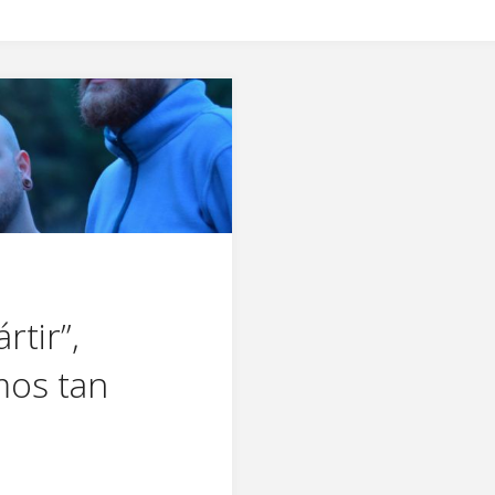
tir”,
mos tan