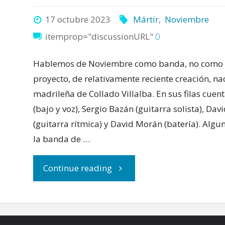
17 octubre 2023
Mártir
,
Noviembre
itemprop="discussionURL"
0
Hablemos de Noviembre como banda, no como 
proyecto, de relativamente reciente creación, nac
madrileña de Collado Villalba. En sus filas cuen
(bajo y voz), Sergio Bazán (guitarra solista), Da
(guitarra rítmica) y David Morán (batería). Alg
la banda de …
"Noviembre
Continue reading
debuta
con