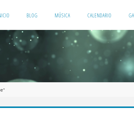
NICIO
BLOG
MÚSICA
CALENDARIO
GA
re"