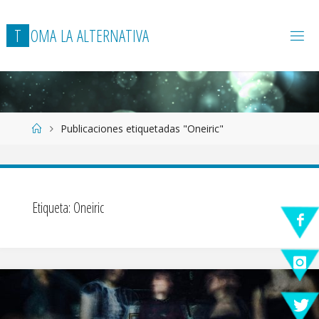
T
O
M
A
L
A
A
L
T
E
R
N
A
T
I
V
A
Página
Publicaciones etiquetadas "Oneiric"
de
Inicio
Etiqueta:
Oneiric