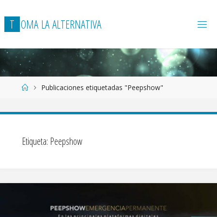
T
O
M
A
L
A
A
L
T
E
R
N
A
T
I
V
A
Página
Publicaciones etiquetadas "Peepshow"
de
Inicio
Etiqueta:
Peepshow