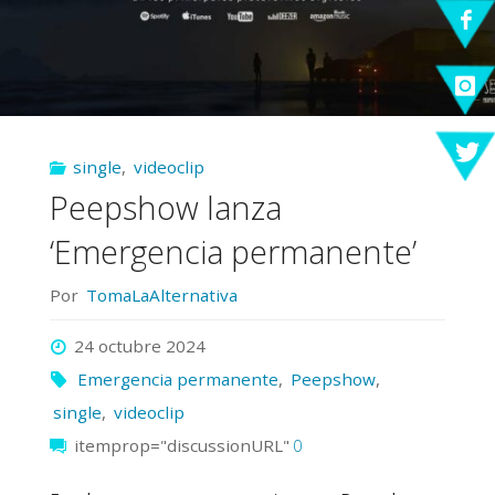
single
,
videoclip
Peepshow lanza
‘Emergencia permanente’
Por
TomaLaAlternativa
24 octubre 2024
Emergencia permanente
,
Peepshow
,
single
,
videoclip
itemprop="discussionURL"
0