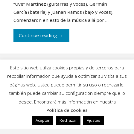
“Uve” Martínez (guitarras y voces), Germán
García (batería) y Juanan Ramos (bajo y voces).
Comenzaron en esto de la música allá por …
"Peepshow
Continue reading
lanza
un
Este sitio web utiliza cookies propias y de terceros para
alegato
recopilar información que ayuda a optimizar su visita a sus
INICIO
|
BLOG
|
MÚSICA
|
CALENDARIO
|
páginas web. Usted puede permitir su uso o rechazarlo,
al
GALERÍAS
|
QUIÉNES SOMOS
|
CONTACTO
también puede cambiar su configuración siempre que lo
desee. Encontrará más información en nuestra
cambio
Política de cookies
Funciona con
Fluida
&
WordPress.
en
Aceptar
Rechazar
Ajustes
su