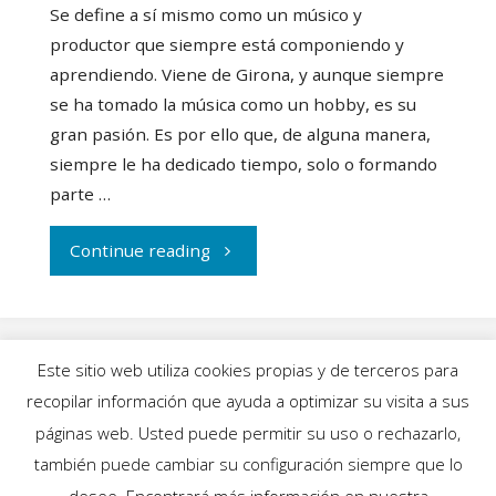
Se define a sí mismo como un músico y
productor que siempre está componiendo y
aprendiendo. Viene de Girona, y aunque siempre
se ha tomado la música como un hobby, es su
gran pasión. Es por ello que, de alguna manera,
siempre le ha dedicado tiempo, solo o formando
parte …
"Pol
Continue reading
Wagner
engrandece
Este sitio web utiliza cookies propias y de terceros para
la
recopilar información que ayuda a optimizar su visita a sus
INICIO
|
BLOG
|
MÚSICA
|
CALENDARIO
|
páginas web. Usted puede permitir su uso o rechazarlo,
música
GALERÍAS
|
QUIÉNES SOMOS
|
CONTACTO
también puede cambiar su configuración siempre que lo
desee. Encontrará más información en nuestra