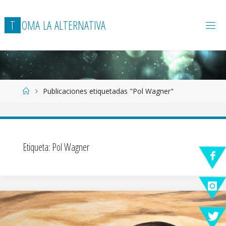
T
O
M
A
L
A
A
L
T
E
R
N
A
T
I
V
A
Página
Publicaciones etiquetadas "Pol Wagner"
de
Inicio
Etiqueta:
Pol Wagner