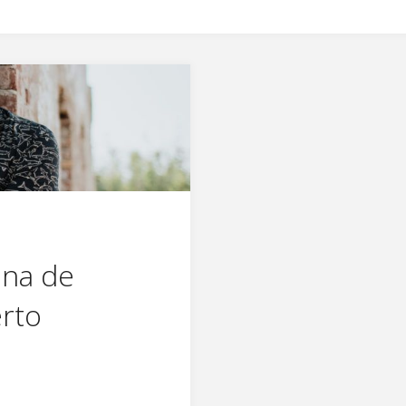
ona de
erto