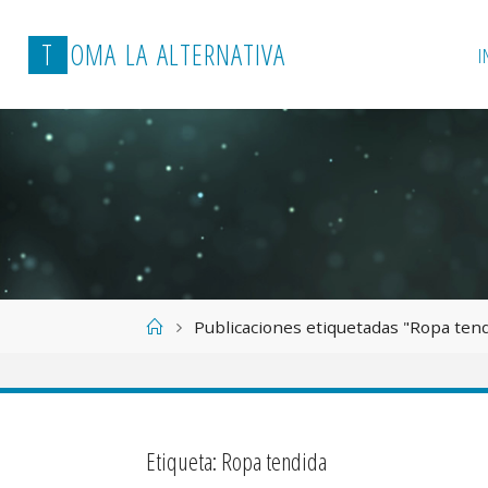
T
O
M
A
L
A
A
L
T
E
R
N
A
T
I
V
A
I
Página
Publicaciones etiquetadas "Ropa ten
de
Inicio
Etiqueta:
Ropa tendida