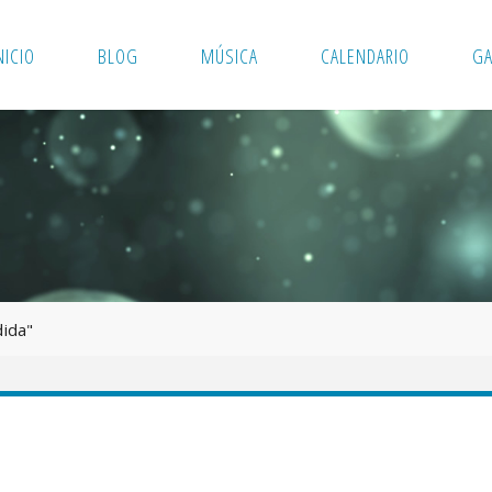
NICIO
BLOG
MÚSICA
CALENDARIO
GA
dida"