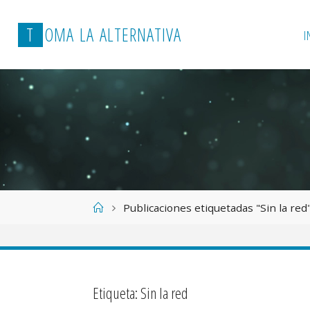
T
O
M
A
L
A
A
L
T
E
R
N
A
T
I
V
A
I
Página
Publicaciones etiquetadas "Sin la red
de
Inicio
Etiqueta:
Sin la red