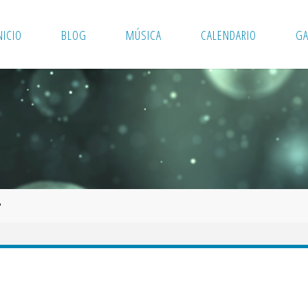
NICIO
BLOG
MÚSICA
CALENDARIO
GA
"