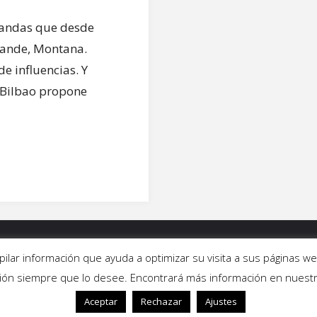
bandas que desde
rande, Montana.
e influencias. Y
 Bilbao propone
ALERÍAS
|
QUIÉNES SOMOS
|
CONTACTO
copilar información que ayuda a optimizar su visita a sus páginas
ción siempre que lo desee. Encontrará más información en nuest
Aceptar
Rechazar
Ajustes