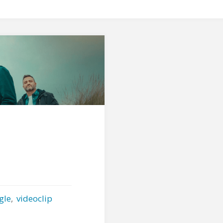
gle
,
videoclip