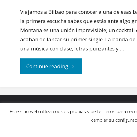
Viajamos a Bilbao para conocer a una de esas 
la primera escucha sabes que estás ante algo g
Montana es una unión imprevisible; un cocktail d
acaban de lanzar su primer single. La banda de
una música con clase, letras punzantes y …
"Descubrimos
Continue reading
a
Montana"
INICIO
|
BLOG
|
MÚSICA
|
CALENDARIO
|
G
Este sitio web utiliza cookies propias y de terceros para re
cambiar su configura