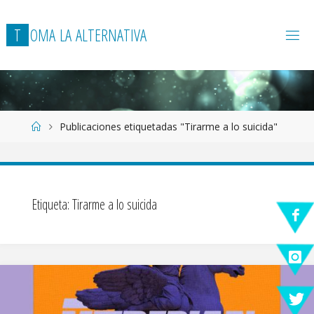
T
O
M
A
L
A
A
L
T
E
R
N
A
T
I
V
A
Página
Publicaciones etiquetadas "Tirarme a lo suicida"
de
Inicio
Etiqueta:
Tirarme a lo suicida