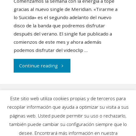
Comenzamos la semana con la energía a tope
gracias al nuevo single de Meridian. «Tirarme a
lo Suicida» es el segundo adelanto del nuevo
disco de la banda que podremos disfrutar
después del verano. El single fue publicado a
comienzos de este mes y ahora además
podemos disfrutar del videoclip …
"Meridian
Continue reading
nos
pone
Este sitio web utiliza cookies propias y de terceros para
a
recopilar información que ayuda a optimizar su visita a sus
INICIO
|
BLOG
|
MÚSICA
|
CALENDARIO
|
páginas web. Usted puede permitir su uso o rechazarlo,
bailar
GALERÍAS
|
QUIÉNES SOMOS
|
CONTACTO
también puede cambiar su configuración siempre que lo
desee. Encontrará más información en nuestra
con