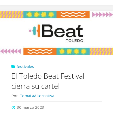
Toledo
Beat
Festival
ya
tiene
horarios"
festivales
El Toledo Beat Festival
cierra su cartel
Por
TomaLaAlternativa
30 marzo 2023