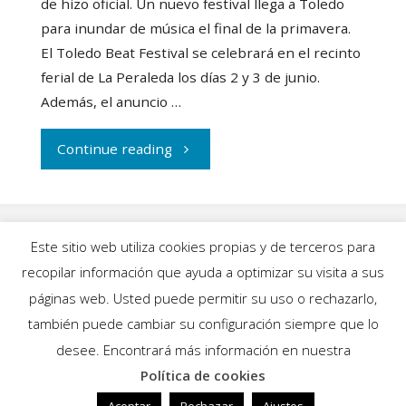
de hizo oficial. Un nuevo festival llega a Toledo
para inundar de música el final de la primavera.
El Toledo Beat Festival se celebrará en el recinto
ferial de La Peraleda los días 2 y 3 de junio.
Además, el anuncio …
"Nace
Continue reading
el
Toledo
Este sitio web utiliza cookies propias y de terceros para
Beat
recopilar información que ayuda a optimizar su visita a sus
INICIO
|
BLOG
|
MÚSICA
|
CALENDARIO
|
páginas web. Usted puede permitir su uso o rechazarlo,
Festival"
GALERÍAS
|
QUIÉNES SOMOS
|
CONTACTO
también puede cambiar su configuración siempre que lo
desee. Encontrará más información en nuestra
Política de cookies
Funciona con
Fluida
&
WordPress.