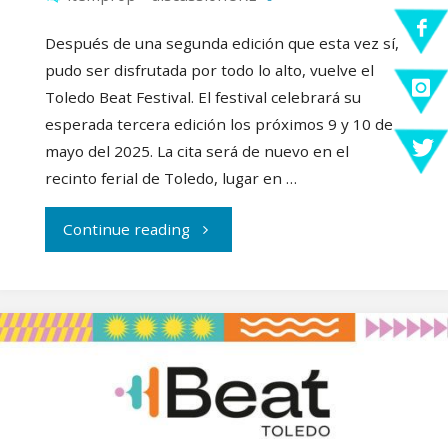
Después de una segunda edición que esta vez sí,
pudo ser disfrutada por todo lo alto, vuelve el
Toledo Beat Festival. El festival celebrará su
esperada tercera edición los próximos 9 y 10 de
mayo del 2025. La cita será de nuevo en el
recinto ferial de Toledo, lugar en …
"Primer
Continue reading
cabeza
de
cartel
para