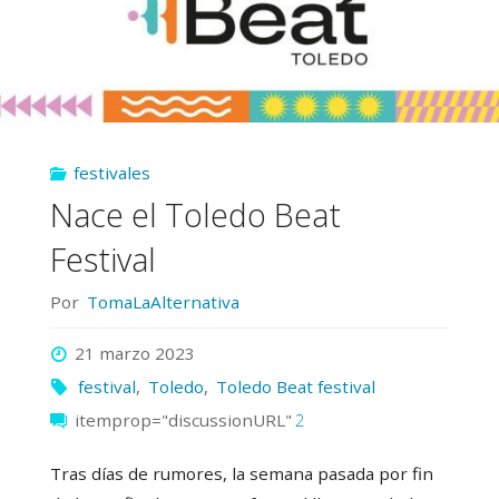
cierra
su
cartel"
festivales
Nace el Toledo Beat
Festival
Por
TomaLaAlternativa
21 marzo 2023
festival
,
Toledo
,
Toledo Beat festival
itemprop="discussionURL"
2
Tras días de rumores, la semana pasada por fin