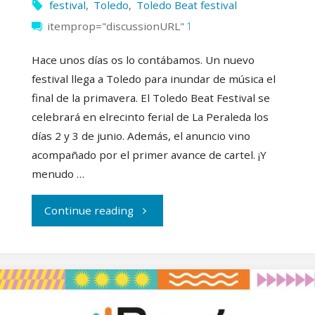
festival
,
Toledo
,
Toledo Beat festival
itemprop="discussionURL"
1
Hace unos días os lo contábamos. Un nuevo
festival llega a Toledo para inundar de música el
final de la primavera. El Toledo Beat Festival se
celebrará en elrecinto ferial de La Peraleda los
días 2 y 3 de junio. Además, el anuncio vino
acompañado por el primer avance de cartel. ¡Y
menudo …
"El
Continue reading
Toledo
Beat
Festival