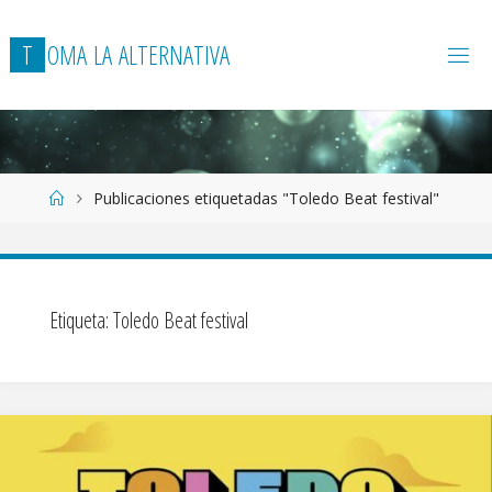
T
O
M
A
L
A
A
L
T
E
R
N
A
T
I
V
A
Página
Publicaciones etiquetadas "Toledo Beat festival"
de
Inicio
Etiqueta:
Toledo Beat festival