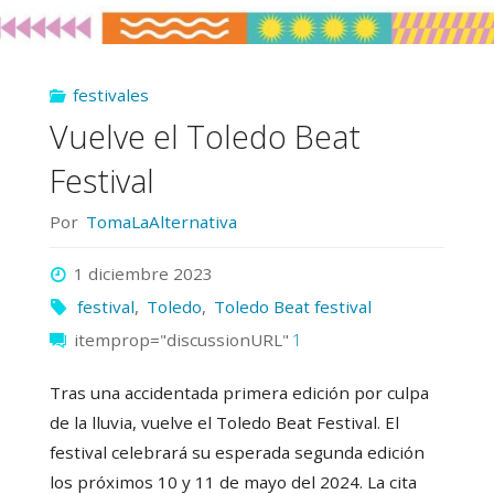
el
Toledo
festivales
Beat
Vuelve el Toledo Beat
Festival
Festival
2025"
Por
TomaLaAlternativa
1 diciembre 2023
festival
,
Toledo
,
Toledo Beat festival
itemprop="discussionURL"
1
Tras una accidentada primera edición por culpa
de la lluvia, vuelve el Toledo Beat Festival. El
festival celebrará su esperada segunda edición
los próximos 10 y 11 de mayo del 2024. La cita