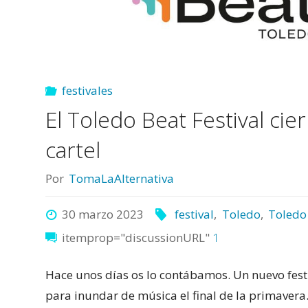
para
el
festivales
Toledo
El Toledo Beat Festival cie
Beat
cartel
Festival
Por
TomaLaAlternativa
2025"
30 marzo 2023
festival
,
Toledo
,
Toledo 
itemprop="discussionURL"
1
Hace unos días os lo contábamos. Un nuevo festi
para inundar de música el final de la primavera