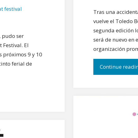
t festival
Tras una accidenta
vuelve el Toledo B
segunda edición l
, pudo ser
será de nuevo en el
 Festival. El
organización pro
os próximos 9 y 10
into ferial de
Continue readi