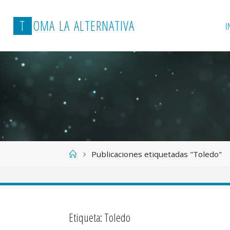
T
O
M
A
L
A
A
L
T
E
R
N
A
T
I
V
A
I
Página
Publicaciones etiquetadas "Toledo"
de
Inicio
Etiqueta:
Toledo