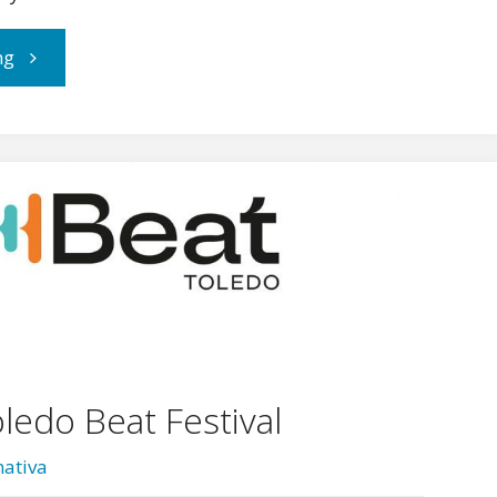
"El
ng
Toledo
Beat
Festival
ya
tiene
horarios"
ledo Beat Festival
ativa