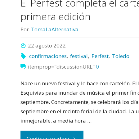
El Perfest completa el cart
primera edición
Por
TomaLaAlternativa
22 agosto 2022
confirmaciones
,
festival
,
Perfest
,
Toledo
itemprop="discussionURL"
0
Nace un nuevo festival y lo hace con cartelón. El 
Esquivias para inundar de música el primer fin
septiembre. Concretamente, se celebrará los días
septiembre en el recinto ferial de la ciudad. La 
inmejorable, a media hora …
"El
Continue reading