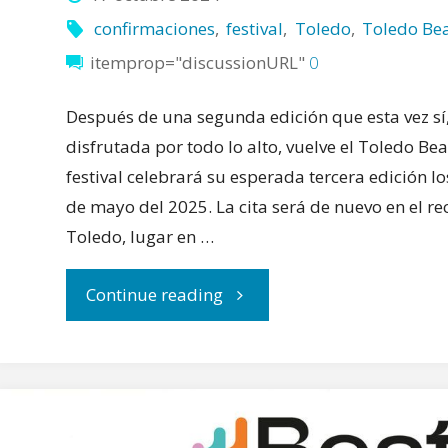
confirmaciones
,
festival
,
Toledo
,
Toledo Bea
itemprop="discussionURL"
0
Después de una segunda edición que esta vez sí
disfrutada por todo lo alto, vuelve el Toledo Beat
festival celebrará su esperada tercera edición l
de mayo del 2025. La cita será de nuevo en el rec
Toledo, lugar en …
"Primer
Continue reading
cabeza
de
cartel