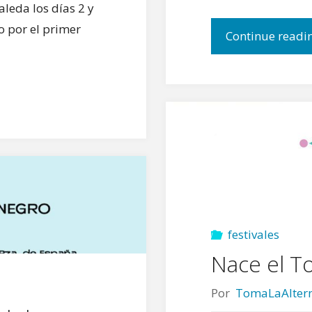
raleda los días 2 y
 por el primer
Continue readi
festivales
Nace el To
Por
TomaLaAltern