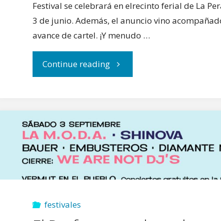
Festival se celebrará en elrecinto ferial de La Pe
3 de junio. Además, el anuncio vino acompañado
avance de cartel. ¡Y menudo …
"El
Continue reading
Toledo
Beat
Festival
cierra
su
festivales
cartel"