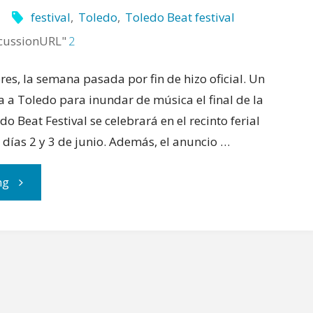
festival
,
Toledo
,
Toledo Beat festival
cussionURL"
2
es, la semana pasada por fin de hizo oficial. Un
ga a Toledo para inundar de música el final de la
o Beat Festival se celebrará en el recinto ferial
 días 2 y 3 de junio. Además, el anuncio …
"Nace
ng
el
Toledo
Beat