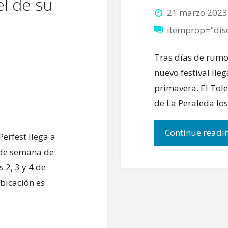
el de su
21 marzo 2023
itemprop="dis
Tras días de rumor
nuevo festival lle
primavera. El Toled
de La Peraleda los
Continue readi
Perfest llega a
 de semana de
 2, 3 y 4 de
ubicación es