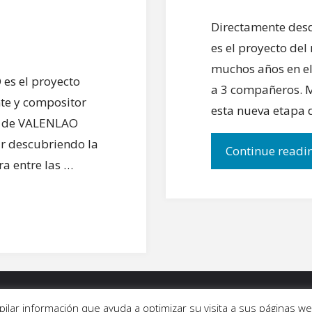
Directamente desd
es el proyecto del
muchos años en el
es el proyecto
a 3 compañeros. M
nte y compositor
esta nueva etapa d
ón de VALENLAO
ir descubriendo la
Continue readi
ra entre las …
ALERÍAS
|
QUIÉNES SOMOS
|
CONTACTO
copilar información que ayuda a optimizar su visita a sus páginas