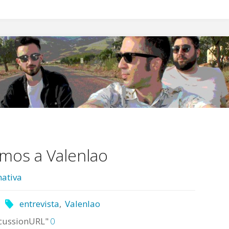
amos a Valenlao
ativa
entrevista
,
Valenlao
cussionURL"
0