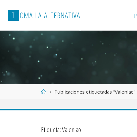
T
O
M
A
L
A
A
L
T
E
R
N
A
T
I
V
A
I
Página
Publicaciones etiquetadas "Valenlao"
de
Inicio
Etiqueta:
Valenlao