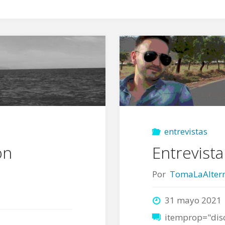
entrevistas
on
Entrevist
Por
TomaLaAltern
31 mayo 2021
itemprop="dis