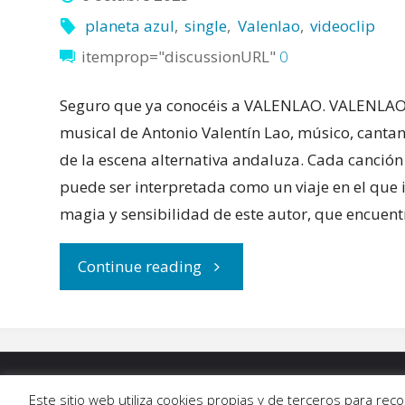
planeta azul
,
single
,
Valenlao
,
videoclip
itemprop="discussionURL"
0
Seguro que ya conocéis a VALENLAO. VALENLAO 
musical de Antonio Valentín Lao, músico, canta
de la escena alternativa andaluza. Cada canci
puede ser interpretada como un viaje en el que 
magia y sensibilidad de este autor, que encuent
"Viajamos
Continue reading
al
‘Planeta
INICIO
|
BLOG
|
MÚSICA
|
CALENDARIO
|
G
Este sitio web utiliza cookies propias y de terceros para re
azul’