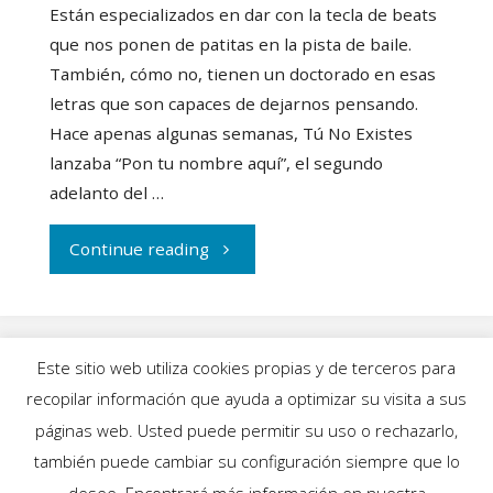
Están especializados en dar con la tecla de beats
que nos ponen de patitas en la pista de baile.
También, cómo no, tienen un doctorado en esas
letras que son capaces de dejarnos pensando.
Hace apenas algunas semanas, Tú No Existes
lanzaba “Pon tu nombre aquí”, el segundo
adelanto del …
"Tú
Continue reading
No
Existes
Este sitio web utiliza cookies propias y de terceros para
invita
recopilar información que ayuda a optimizar su visita a sus
INICIO
|
BLOG
|
MÚSICA
|
CALENDARIO
|
páginas web. Usted puede permitir su uso o rechazarlo,
a
GALERÍAS
|
QUIÉNES SOMOS
|
CONTACTO
también puede cambiar su configuración siempre que lo
desee. Encontrará más información en nuestra