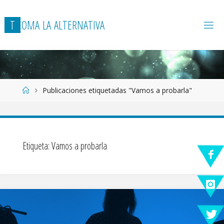
T
O
M
A
L
A
A
L
T
E
R
N
A
T
I
V
A
Página
Publicaciones etiquetadas "Vamos a probarla"
de
Inicio
Etiqueta:
Vamos a probarla