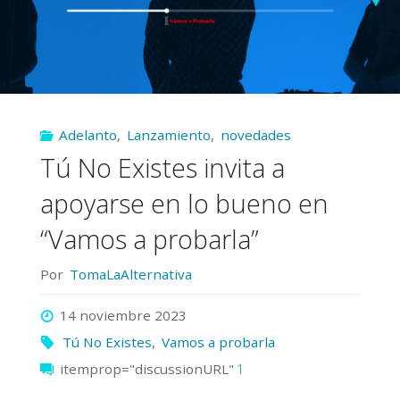
Adelanto
,
Lanzamiento
,
novedades
Tú No Existes invita a
apoyarse en lo bueno en
“Vamos a probarla”
Por
TomaLaAlternativa
14 noviembre 2023
Tú No Existes
,
Vamos a probarla
itemprop="discussionURL"
1