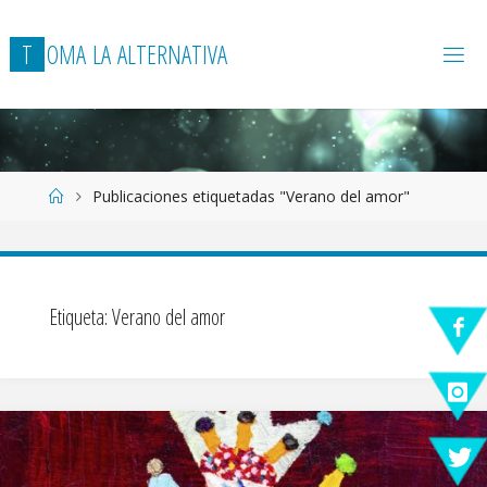
T
O
M
A
L
A
A
L
T
E
R
N
A
T
I
V
A
Página
Publicaciones etiquetadas "Verano del amor"
de
Inicio
Etiqueta:
Verano del amor