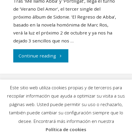
Tras ‘Me llamo Abba‘ y ‘Portlligat’, llega el turno
de ‘Verano Del Amor‘, el tercer single del
próximo álbum de Sidonie. ‘El Regreso de Abba‘,
basado en la novela homónima de Marc Ros,
verá la luz el próximo 2 de octubre y ya nos ha
dejado 3 sencillos que nos …
"Sidonie
Continue reading
nos
traen
Este sitio web utiliza cookies propias y de terceros para
el
recopilar información que ayuda a optimizar su visita a sus
INICIO
|
BLOG
|
MÚSICA
|
CALENDARIO
|
páginas web. Usted puede permitir su uso o rechazarlo,
verano
GALERÍAS
|
QUIÉNES SOMOS
|
CONTACTO
también puede cambiar su configuración siempre que lo
desee. Encontrará más información en nuestra
del
Política de cookies