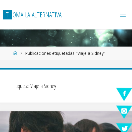
T
O
M
A
L
A
A
L
T
E
R
N
A
T
I
V
A
Página
Publicaciones etiquetadas "Viaje a Sidney"
de
Inicio
Etiqueta:
Viaje a Sidney