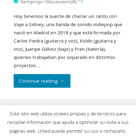
itemprop="discussionURL"
0
Hoy tenemos la suerte de charlar un ratito con
Viaje a Sidney, una banda de sonido indiepop que
nació en Madrid en 2018 y que está formada por
Carlos Piedra (guitarra y voz), Koldo (guitarra y
voz), Juanpe Gálvez (bajo) y Fran (batería),
quienes trabajaban por separado en distintos
proyectos …
"Entrevista
Continue reading
a
“Viaje
Este sitio web utiliza cookies propias y de terceros para
a
recopilar información que ayuda a optimizar su visita a sus
INICIO
|
BLOG
|
MÚSICA
|
CALENDARIO
|
páginas web. Usted puede permitir su uso o rechazarlo,
Sidney”,
GALERÍAS
|
QUIÉNES SOMOS
|
CONTACTO