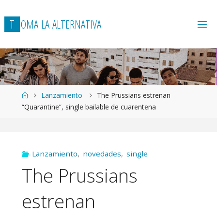
T
O
M
A
L
A
A
L
T
E
R
N
A
T
I
V
A
Página
Lanzamiento
The Prussians estrenan
de
“Quarantine”, single bailable de cuarentena
Inicio
Lanzamiento
,
novedades
,
single
The Prussians
estrenan