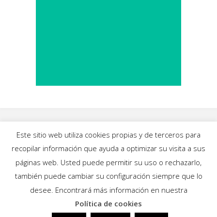
Este sitio web utiliza cookies propias y de terceros para
recopilar información que ayuda a optimizar su visita a sus
INICIO
|
BLOG
|
MÚSICA
|
CALENDARIO
|
páginas web. Usted puede permitir su uso o rechazarlo,
GALERÍAS
|
QUIÉNES SOMOS
|
CONTACTO
también puede cambiar su configuración siempre que lo
desee. Encontrará más información en nuestra
Política de cookies
Funciona con
Fluida
&
WordPress.