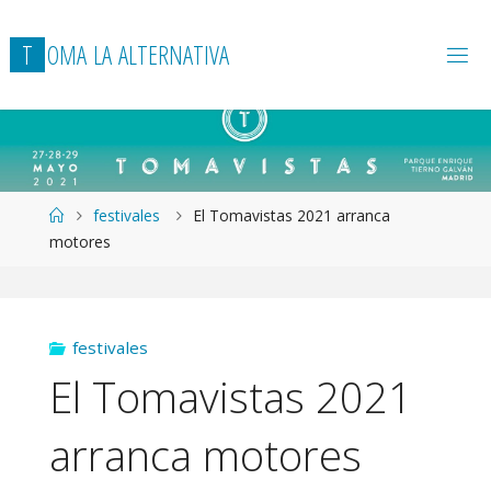
T
O
M
A
L
A
A
L
T
E
R
N
A
T
I
V
A
Página
festivales
El Tomavistas 2021 arranca
de
motores
Inicio
festivales
El Tomavistas 2021
arranca motores