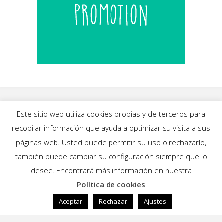
Este sitio web utiliza cookies propias y de terceros para
recopilar información que ayuda a optimizar su visita a sus
INICIO
|
BLOG
|
MÚSICA
|
CALENDARIO
|
páginas web. Usted puede permitir su uso o rechazarlo,
GALERÍAS
|
QUIÉNES SOMOS
|
CONTACTO
también puede cambiar su configuración siempre que lo
desee. Encontrará más información en nuestra
Política de cookies
Funciona con
Fluida
&
WordPress.
Aceptar
Rechazar
Ajustes